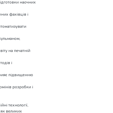
підготовки наочних
них фахівців і
втоматизувати
кульманом,
іту на печатній
одів і
прияє підвищенню
рмінів розробки і
ні технології,
 як великих