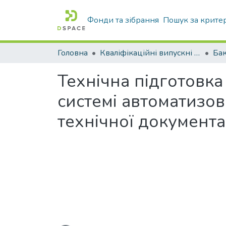
Фонди та зібрання
Пошук за крите
Головна
Кваліфікаційні випускні роботи бакалаврів і магістрів
Бак
Технічна підготовка
системі автоматизо
технічної документац
Вантажиться...