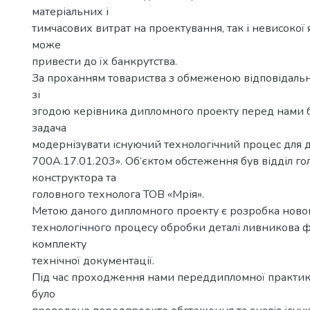
матеріальних і
тимчасових витрат на проектування, так і невисокої 
може
привести до їх банкрутства.
За проханням товариства з обмеженою відповідальн
зі
згодою керівника дипломного проекту перед нами б
задача
модернізувати існуючий технологічний процес для д
700А.17.01.203». Об’єктом обстеження був відділ го
конструктора та
головного технолога ТОВ «Мрія».
Метою даного дипломного проекту є розробка ново
технологічного процесу обробки деталі ливникова 
комплекту
технічної документації.
Під час проходження нами переддипломної практик
було