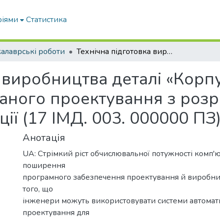
ріями
Статистика
алаврські роботи
Технічна підготовка виробництва деталі «Корпус 700А.17.01.203» в системі автоматизованого проектування з розробкою комплекту технічної документації (17 ІМД. 003. 000000 ПЗ)
 виробництва деталі «Корпу
ваного проектування з роз
ії (17 ІМД. 003. 000000 ПЗ
Анотація
UA: Стрімкий ріст обчислювальної потужності комп'ю
поширення
програмного забезпечення проектування й виробни
того, що
інженери можуть використовувати системи автомат
проектування для