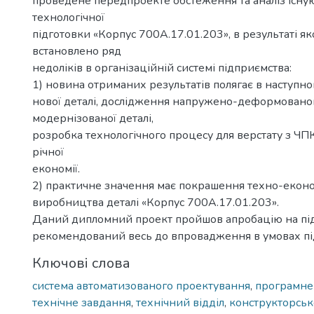
проведене передпроекте обстеження та аналіз існу
технологічної
підготовки «Корпус 700А.17.01.203», в результаті як
встановлено ряд
недоліків в організаційній системі підприємства:
1) новина отриманих результатів полягає в наступно
нової деталі, дослідження напружено-деформованог
модернізованої деталі,
розробка технологічного процесу для верстату з ЧПК
річної
економії.
2) практичне значення має покрашення техно-екон
виробництва деталі «Корпус 700А.17.01.203».
Даний дипломний проект пройшов апробацію на під
рекомендований весь до впровадження в умовах пі
Ключові слова
система автоматизованого проектування
,
програмне
технічне завдання
,
технічний відділ
,
конструкторсь