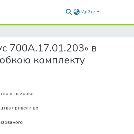
Увійти
с 700А.17.01.203» в
робкою комплекту
)
терів і широке
цтва привели до
изованого