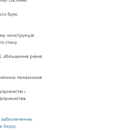
ючої системи
ого було
му: конструкція
о стану
, збільшення рівня
омічних показників
приємстві і
дприємства.
 забезпечення
,
ке бюро
,