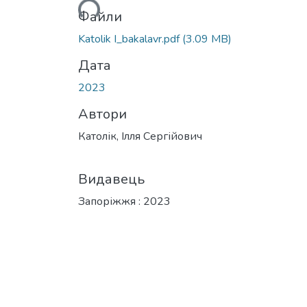
Файли
Katolik I_bakalavr.pdf
(3.09 MB)
Дата
2023
Автори
Католік, Ілля Сергійович
Видавець
Запоріжжя : 2023