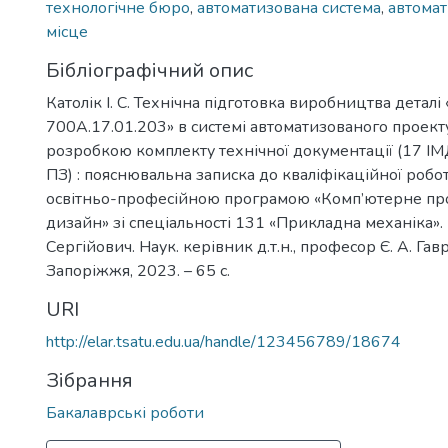
технологічне бюро
,
автоматизована система
,
автомат
місце
Бібліографічний опис
Католік І. С. Технічна підготовка виробництва деталі
700А.17.01.203» в системі автоматизованого проект
розробкою комплекту технічної документації (17 ІМ
ПЗ) : пояснювальна записка до кваліфікаційної робо
освітньо-професійною програмою «Комп’ютерне про
дизайн» зі спеціальності 131 «Прикладна механіка». 
Сергійович. Наук. керівник д.т.н., професор Є. А. Гав
Запоріжжя, 2023. – 65 с.
URI
http://elar.tsatu.edu.ua/handle/123456789/18674
Зібрання
Бакалаврські роботи