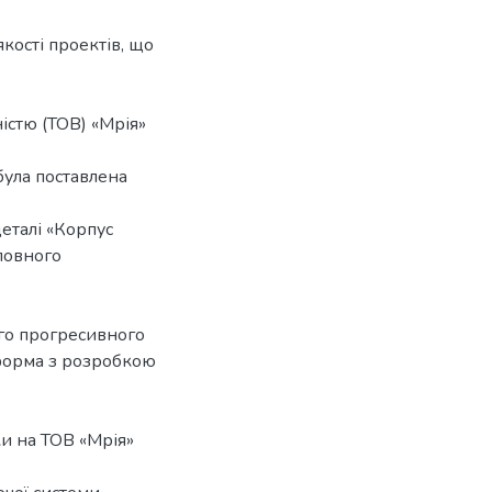
якості проектів, що
істю (ТОВ) «Мрія»
ула поставлена
еталі «Корпус
ловного
го прогресивного
форма з розробкою
и на ТОВ «Мрія»