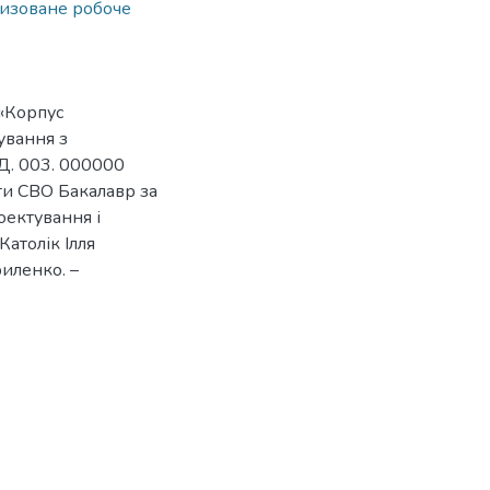
изоване робоче
 «Корпус
ування з
Д. 003. 000000
ти СВО Бакалавр за
ектування і
Католік Ілля
риленко. –