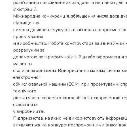
розв'язання повсякденних завдань, а не тільки для 
ілюстрацій.
Міжнародна конкуренція, збільшення числа досвідче
підвищення
вимоги до якості змушують власників підприємств а
проектування
й виробництво. Робота конструктора за звичайним 
розрахунки за
допомогою логарифмічної лінійки або оформлення зв
машинці,
стали анахронізмом. Використання математичних мет
електронної
обчислювальної машини (ЕОМ) при проектуванні с
технічного
рівня і якості спроектованих об'єктів, скороченню те
освоєння їх
у виробництві.
Підприємства, на яких не використовують інформацій
виявляються не конкурентоспроможними внаслідок