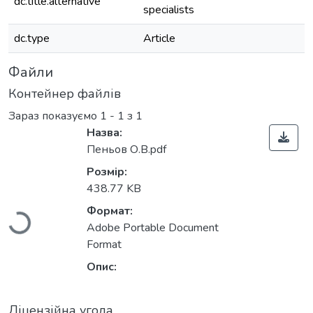
dc.title.alternative
specialists
dc.type
Article
Файли
Контейнер файлів
Зараз показуємо
1 - 1 з 1
Назва:
Пеньов О.В.pdf
Розмір:
Вантажиться...
438.77 KB
Формат:
Adobe Portable Document
Format
Опис:
Ліцензійна угода