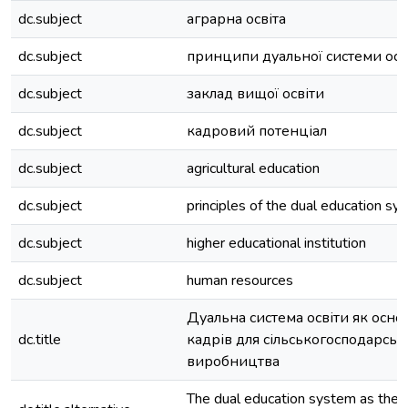
dc.subject
аграрна освіта
dc.subject
принципи дуальної системи осв
dc.subject
заклад вищої освіти
dc.subject
кадровий потенціал
dc.subject
agricultural education
dc.subject
principles of the dual education sy
dc.subject
higher educational institution
dc.subject
human resources
Дуальна система освіти як осно
dc.title
кадрів для сільськогосподарськ
виробництва
The dual education system as the ba