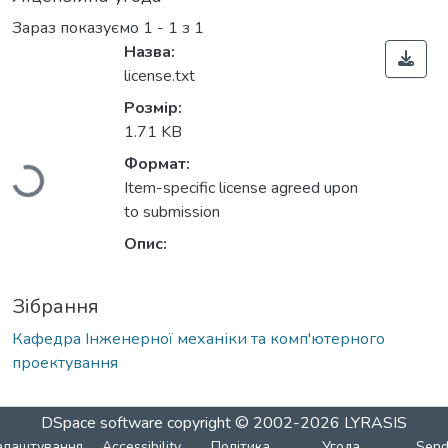
Зараз показуємо
1 - 1 з 1
Назва:
license.txt
Розмір:
Вантажиться...
1.71 KB
Формат:
Item-specific license agreed upon
to submission
Опис:
Зібрання
Кафедра Інженерної механіки та комп'ютерного
проектування
DSpace software
copyright © 2002-2026
LYRASIS
алаштування
Accessibility
Політика
Угода
Sen