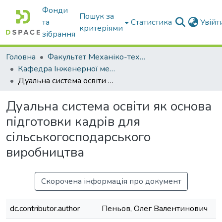
Фонди
Пошук за
та
Статистика
Увій
критеріями
зібрання
Головна
Факультет Механіко-технологічний
Кафедра Інженерної механіки та комп'ютерного проектування
Дуальна система освіти як основа підготовки кадрів для сільськогосподарського виробництва
Дуальна система освіти як основа
підготовки кадрів для
сільськогосподарського
виробництва
Скорочена інформація про документ
dc.contributor.author
Пеньов, Олег Валентинович