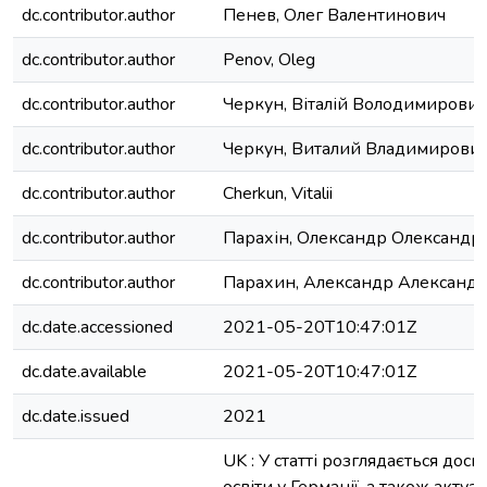
dc.contributor.author
Пенев, Олег Валентинович
dc.contributor.author
Penov, Oleg
dc.contributor.author
Черкун, Віталій Володимирович
dc.contributor.author
Черкун, Виталий Владимирови
dc.contributor.author
Cherkun, Vitalii
dc.contributor.author
Парахін, Олександр Олександр
dc.contributor.author
Парахин, Александр Александ
dc.date.accessioned
2021-05-20T10:47:01Z
dc.date.available
2021-05-20T10:47:01Z
dc.date.issued
2021
UK : У статті розглядається досв