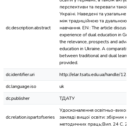
освіти у Германії, а також актуал
перспективи та переваги такої о
Україні. Наведені та узагальнені
між традиційною та дуальною 
dc.description.abstract
навчання. EN : The article discuss
experience of dual education in Ge
the relevance, prospects and adva
education in Ukraine. A comparativ
between traditional and dual learn
provided.
dc.identifier.uri
http://elar.tsatu.edu.ua/handle/
dc.language.iso
uk
dc.publisher
ТДАТУ
Удосконалення освітньо-вихов
dc.relation.ispartofseries
закладі вищої освіти: збірник н
методичних праць;Вип. 24 С. 2