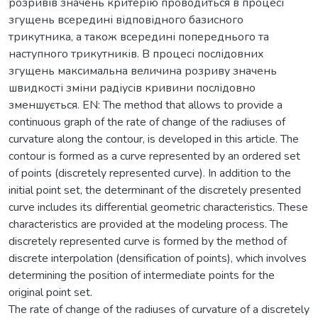
розривів значень критерію проводиться в процесі
згущень всередині відповідного базисного
трикутника, а також всередині попереднього та
наступного трикутників. В процесі послідовних
згущень максимальна величина розриву значень
швидкості зміни радіусів кривини послідовно
зменшується. EN: The method that allows to provide a
continuous graph of the rate of change of the radiuses of
curvature along the contour, is developed in this article. The
contour is formed as a curve represented by an ordered set
of points (discretely represented curve). In addition to the
initial point set, the determinant of the discretely presented
curve includes its differential geometric characteristics. These
characteristics are provided at the modeling process. The
discretely represented curve is formed by the method of
discrete interpolation (densification of points), which involves
determining the position of intermediate points for the
original point set.
The rate of change of the radiuses of curvature of a discretely