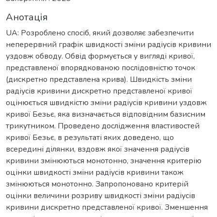
Анотація
UA: Розроблено спосіб, який дозволяє забезпечити
неперервний графік швидкості зміни радіусів кривини
уздовж обводу. Обвід формується у вигляді кривої,
представленої впорядкованою послідовністю точок
(дискретно представлена крива). Швидкість зміни
радіусів кривини дискретно представленої кривої
оцінюється швидкістю зміни радіусів кривини уздовж
кривої Безьє, яка визначається відповідним базисним
трикутником. Проведено дослідження властивостей
кривої Безьє, в результаті яких доведено, що
всередині ділянки, вздовж якої значення радіусів
кривини змінюються монотонно, значення критерію
оцінки швидкості зміни радіусів кривини також
змінюються монотонно. Запропоновано критерій
оцінки величини розриву швидкості зміни радіусів
кривини дискретно представленої кривої. Зменшення