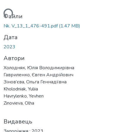
ься...
Файли
Nk. V_13_1_476-491.pdf
(1.47 MB)
Дата
2023
Автори
Холодняк, Юлія Володимирівна
Гавриленко, Євген Андрійович
Зінов’єва, Ольга Геннадіївна
Kholodniak, Yuliia
Havrylenko, Yevhen
Zinovieva, Olha
Видавець
Запоріжжя : 2023