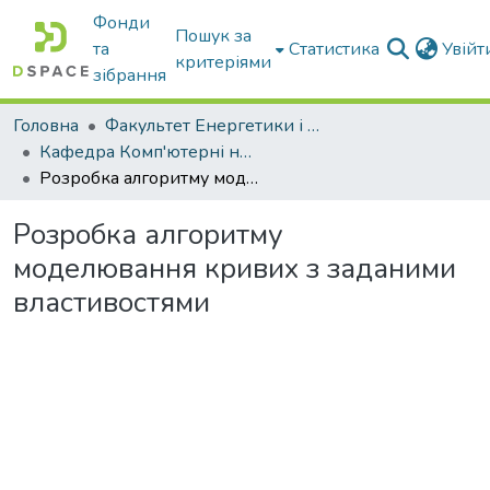
Фонди
Пошук за
та
Статистика
Увій
критеріями
зібрання
Головна
Факультет Енергетики і комп'ютерних технологій
Кафедра Комп'ютерні науки
Розробка алгоритму моделювання кривих з заданими властивостями
Розробка алгоритму
моделювання кривих з заданими
властивостями