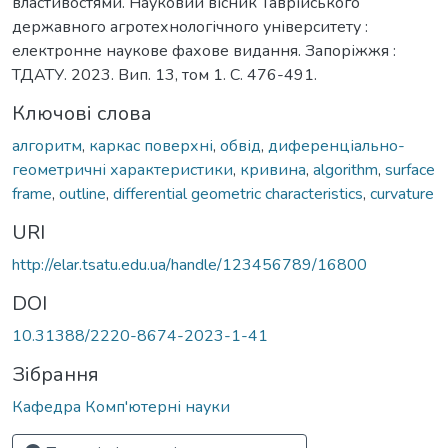
властивостями. Науковий вісник Таврійського
державного агротехнологічного університету :
електронне наукове фахове видання. Запоріжжя :
ТДАТУ. 2023. Вип. 13, том 1. C. 476-491.
Ключові слова
алгоритм
,
каркас поверхні
,
обвід
,
диференціально-
геометричні характеристики
,
кривина
,
algorithm
,
surface
frame
,
outline
,
differential geometric characteristics
,
curvature
URI
http://elar.tsatu.edu.ua/handle/123456789/16800
DOI
10.31388/2220-8674-2023-1-41
Зібрання
Кафедра Комп'ютерні науки