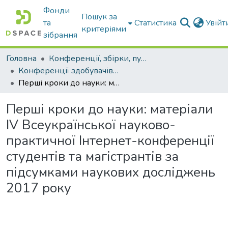
Фонди
Пошук за
та
Статистика
Увій
критеріями
зібрання
Головна
Конференції, збірки, публікації молодих вчених і здобувачів : магістрів, бакалаврів, аспірантів.
Конференції здобувачів та молодих вчених
Перші кроки до науки: матеріали IV Всеукраїнської науково-практичної Інтернет-конференції студентів та магістрантів за підсумками наукових досліджень 2017 року
Перші кроки до науки: матеріали
IV Всеукраїнської науково-
практичної Інтернет-конференції
студентів та магістрантів за
підсумками наукових досліджень
2017 року