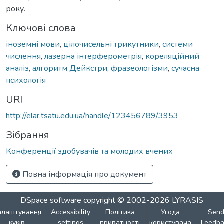
року.
Ключові слова
іноземні мови
,
цілочисельні трикутники
,
системи
числення
,
лазерна інтерферометрія
,
кореляційний
аналіз
,
алгоритм Дейкстри
,
фразеологізми
,
сучасна
психологія
URI
http://elar.tsatu.edu.ua/handle/123456789/3953
Зібрання
Конференції здобувачів та молодих вчених
Повна інформація про документ
DSpace software
copyright © 2002-2026
LYRASIS
алаштування
Accessibility
Політика
Угода
Sen
куків
settings
приватності
користувача
Feedba