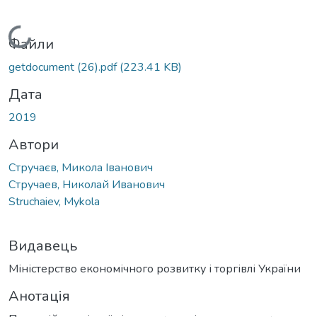
Вантажиться...
Файли
getdocument (26).pdf
(223.41 KB)
Дата
2019
Автори
Стручаєв, Микола Іванович
Стручаев, Николай Иванович
Struchaiev, Mykola
Видавець
Міністерство економічного розвитку і торгівлі України
Анотація