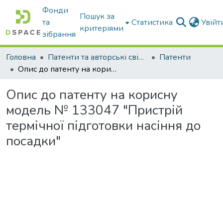
Фонди
Пошук за
та
Статистика
Увій
критеріями
зібрання
Головна
Патенти та авторські свідоцтва
Патенти
Опис до патенту на корисну модель № 133047 "Пристрій термічної підготовки насіння до посадки"
Опис до патенту на корисну
модель № 133047 "Пристрій
термічної підготовки насіння до
посадки"