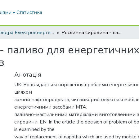
ріями
Статистика
Кафедра Електроенергетики і електротехнологій
Рослинна сировина - паливо для енергетичних засобів машинно-тракторних агрегатів
- паливо для енергетичних
в
Анотація
UK: Розглядається вирішення проблеми енергетично
шляхом
заміни нафтопродуктів, які використовуються мобі
енергетичними засобами МТА,
паливно-мастильними матеріалами виготовленими з
сировини. EN: In the article the decision of problem of p
is examined by the
way of replacement of naphtha which are used by mobile en