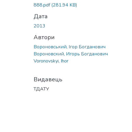
Вантажиться...
888.pdf
(281.94 KB)
Дата
2013
Автори
Вороновський, Ігор Богданович
Вороновский, Игорь Богданович
Voronovskyi, Ihor
Видавець
ТДАТУ