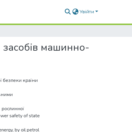
Увійти
 засобів машинно-
ї безпеки країни
льними
 рослинної
ower safety of state
ergy, by oil petrol