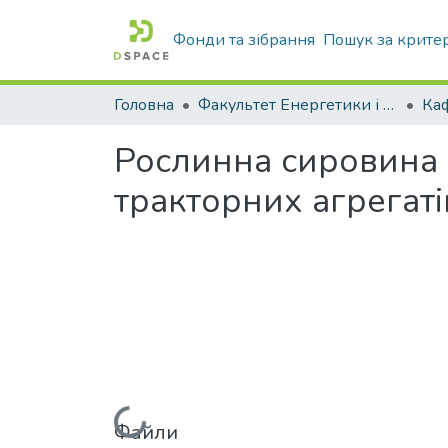
Фонди та зібрання
Пошук за крите
Головна
Факультет Енергетики і комп'ютерних технологій
Рослинна сировина 
тракторних агрегаті
Файли