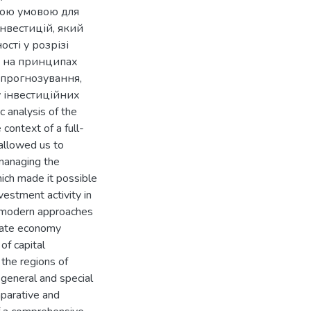
ною умовою для
інвестицій, який
сті у розрізі
я на принципах
 прогнозування,
у інвестиційних
c analysis of the
 context of a full-
 allowed us to
 managing the
ich made it possible
vestment activity in
nd modern approaches
state economy
f capital
 the regions of
 general and special
mparative and