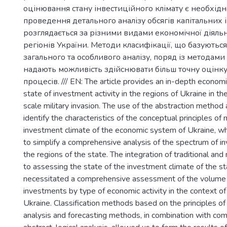
оцінювання стану інвестиційного клімату є необхід
проведення детального аналізу обсягів капітальних 
розглядається за різними видами економічної діяльно
регіонів України. Методи класифікації, що базуютьс
загального та особливого аналізу, поряд із методами
надають можливість здійснювати більш точну оцінк
процесів. /// EN: The article provides an in-depth economi
state of investment activity in the regions of Ukraine in the
scale military invasion. The use of the abstraction method
identify the characteristics of the conceptual principles of
investment climate of the economic system of Ukraine, wh
to simplify a comprehensive analysis of the spectrum of in
the regions of the state. The integration of traditional a
to assessing the state of the investment climate of the 
necessitated a comprehensive assessment of the volume o
investments by type of economic activity in the context of
Ukraine. Classification methods based on the principles of
analysis and forecasting methods, in combination with co