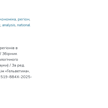
кономіка
,
регіон
,
t
,
analysis
,
national
регіонів в
// Збірник
логічного
уки) / За ред.
дім «Гельветика»,
82/2519-884X-2025-