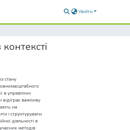
Увійти
 контексті
з стану
 повномасштабного
ї в управлінні
и відіграє важливу
вають на
ити і структурувати
йної діяльності в
сучасних методів