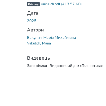
Вантажиться...
Vakulich.pdf
(413.57 KB)
Primary
Дата
2025
Автори
Вакулич, Марія Михайлівна
Vakulich, Maria
Видавець
Запоріжжя : Видавничий дім «Гельветика»