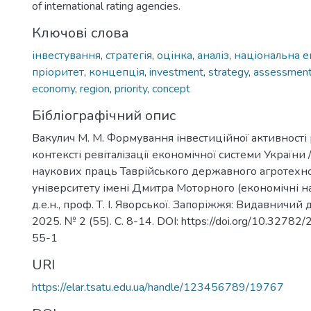
of international rating agencies.
Ключові слова
інвестування
,
стратегія
,
оцінка
,
аналіз
,
національна е
пріоритет
,
концепція
,
investment
,
strategy
,
assessmen
economy
,
region
,
priority
,
concept
Бібліографічний опис
Вакулич М. М. Формування інвестиційної активності 
контексті ревіталізації економічної системи України 
наукових праць Таврійського державного агротехно
університету імені Дмитра Моторного (економічні на
д.е.н., проф. Т. І. Яворської. Запоріжжя: Видавничий 
2025. № 2 (55). С. 8-14. DOI: https://doi.org/10.327
55-1
URI
https://elar.tsatu.edu.ua/handle/123456789/19767