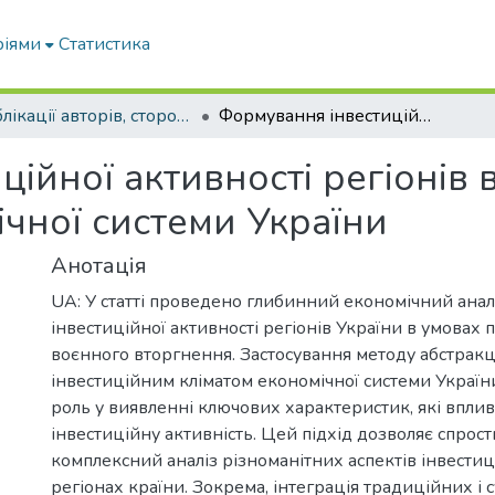
ріями
Статистика
Публікації авторів, сторонніх університету
Формування інвестиційної активності регіонів в контексті ревіталізації економічної системи України
ійної активності регіонів в
мічної системи України
Анотація
UA: У статті проведено глибинний економічний аналі
інвестиційної активності регіонів України в умовах
воєнного вторгнення. Застосування методу абстракці
інвестиційним кліматом економічної системи Україн
роль у виявленні ключових характеристик, які впли
інвестиційну активність. Цей підхід дозволяє спрост
комплексний аналіз різноманітних аспектів інвестиці
регіонах країни. Зокрема, інтеграція традиційних і 