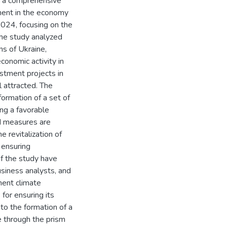
of a comprehensive
tment in the economy
2024, focusing on the
 The study analyzed
ns of Ukraine,
conomic activity in
estment projects in
l attracted. The
formation of a set of
ng a favorable
ed measures are
e revitalization of
 ensuring
of the study have
usiness analysts, and
ment climate
for ensuring its
to the formation of a
e through the prism