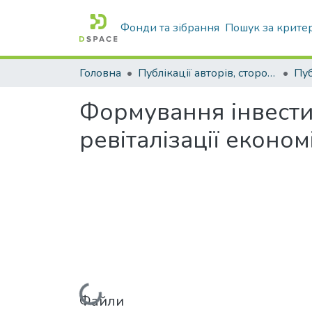
Фонди та зібрання
Пошук за крите
Головна
Публікації авторів, сторонніх університету
Формування інвестиц
ревіталізації еконо
Файли