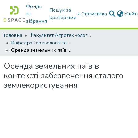
Фонди
Пошук за
та
Статистика
Увій
критеріями
зібрання
Головна
Факультет Агротехнологій та екології
Кафедра Геоекологія та землеустрій
Оренда земельних паїв в контексті забезпечення сталого землекористування
Оренда земельних паїв в
контексті забезпечення сталого
землекористування