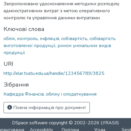
Запропоновано удосконалення методики розподілу
адміністративних витрат з метою оперативного
контролю та управління даними витратами.
Ключові слова
облік
,
контроль
,
інфляція
,
собівартість
,
собівартість
виготовленої продукції
,
ринок унікальних видів
продукції
URI
http://elar.tsatu.edu.ua/handle/123456789/3825
Зібрання
Кафедра Фінансів, обліку і оподаткування
Повна інформація про документ
DSpace software
copyright © 2002-2026
LYRASIS
алаштування
Accessibility
Політика
Угода
Sen