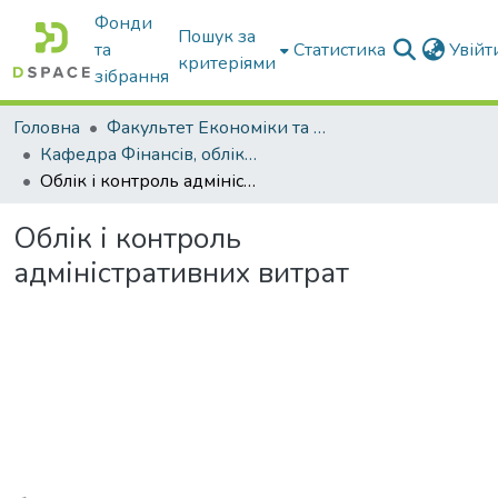
Фонди
Пошук за
та
Статистика
Увій
критеріями
зібрання
Головна
Факультет Економіки та бізнесу
Кафедра Фінансів, обліку і оподаткування
Облік і контроль адміністративних витрат
Облік і контроль
адміністративних витрат
Вантажиться...