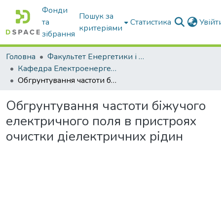
Фонди
Пошук за
та
Статистика
Увій
критеріями
зібрання
Головна
Факультет Енергетики і комп'ютерних технологій
Кафедра Електроенергетики і електротехнологій
Обгрунтування частоти біжучого електричного поля в пристроях очистки діелектричних рідин
Обгрунтування частоти біжучого
електричного поля в пристроях
очистки діелектричних рідин