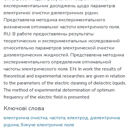
експериментальних досліджень щодо параметрів
електричної очистки діелектричних рідин.
Представлена методика експериментального
визначення оптимальної частоти електричного поля.
RU: В работе предоставлены результаты
теоретических и экспериментальных исследований
относительно параметров электрической очистки
диэлектрических жидкостей. Представлена методика
экспериментального определения оптимальной
частоты электрического поля. EN: In work the results of
theoretical and experimental researches are given in relation
to the parameters of the electric cleaning of dielectric liquids.
The method of experimental determination of optimum
frequency of the electric field is presented.
Ключові слова
електрична очистка
,
частота
,
електрод
,
діелектрична
рідина
,
біжуче електричне поле