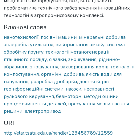
місцевого самоврядування, всіх, кого цікавить
проблематика технічного забезпечення інноваційних
технологій в агропромисловому комплексі.
Ключові слова
нанотехнології
,
посівні машини
,
мінеральні добрива
,
анаеробна утилізація
,
використання аміаку
,
система
обробітку ґрунту
,
технології метаногенерації
пташиного посліду
,
сівалки
,
зношування
,
рідинно-
абразивне зношування
,
захворювання корів
,
технології
компостування
,
органічні добрива
,
якість води для
напування
,
розробка дробарки
,
доїння корів
,
геоінформаційні системи
,
насоси
,
несправності
рульового керування
,
безмоторні методи оцінки
,
процес очищення деталей
,
пресування мезги насіння
рицини
,
електропривод
URI
http://elar.tsatu.edu.ua/handle/123456789/12559