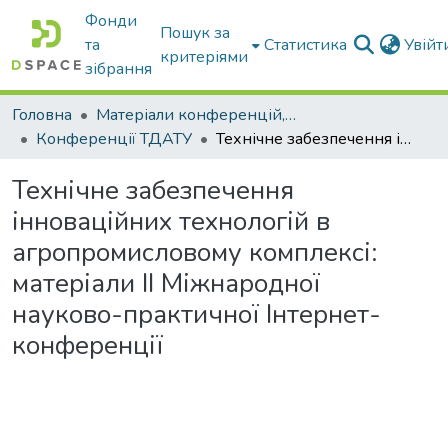
Фонди
Пошук за
та
Статистика
Увій
критеріями
зібрання
Головна
Матеріали конференцій, збірники ТДАТУ
Конференції ТДАТУ
Технічне забезпечення інноваційних технологій в агропромисловому комплексі: матеріали ІІ Міжнародної науково-практичної Інтернет-конференції
Технічне забезпечення
інноваційних технологій в
агропромисловому комплексі:
матеріали ІІ Міжнародної
науково-практичної Інтернет-
конференції