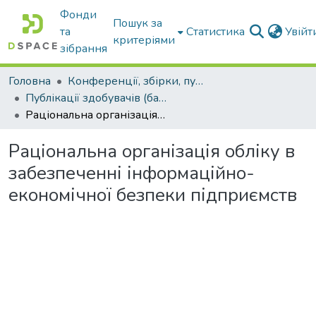
Фонди
Пошук за
та
Статистика
Увій
критеріями
зібрання
Головна
Конференції, збірки, публікації молодих вчених і здобувачів : магістрів, бакалаврів, аспірантів.
Публікації здобувачів (бакалаврів. магістрів, аспірантів)
Раціональна організація обліку в забезпеченні інформаційно-економічної безпеки підприємств
Раціональна організація обліку в
забезпеченні інформаційно-
економічної безпеки підприємств