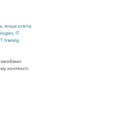
ь
,
вища освіта
,
logies
,
IT
IT training
 засобами
му контексті.