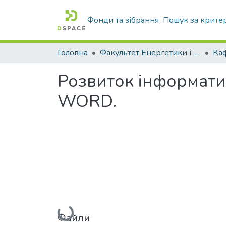
Фонди та зібрання
Пошук за крите
Головна
Факультет Енергетики і комп'ютерних технологій
Розвиток інформати
WORD.
Вантажиться...
Файли