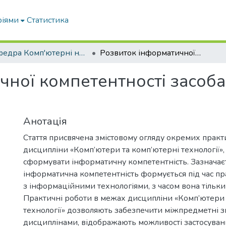
ріями
Статистика
Кафедра Комп'ютерні науки
Розвиток інформатичної компетентності засобами MICROSOFT WORD.
чної компетентності засо
Анотація
Стаття присвячена змістовому огляду окремих практ
дисципліни «Комп’ютери та комп’ютерні технології»,
сформувати інформатичну компетентність. Зазначає
інформатична компетентність формується під час пра
з інформаційними технологіями, з часом вона тільк
Практичні роботи в межах дисципліни «Комп’ютери 
технології» дозволяють забезпечити міжпредметні зв
дисциплінами, відображають можливості застосуванн