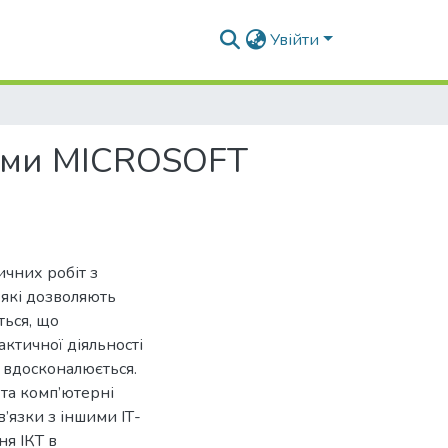
Увійти
бами MICROSOFT
ичних робіт з
 які дозволяють
ться, що
ктичної діяльності
и вдосконалюється.
та комп’ютерні
’язки з іншими ІТ-
я ІКТ в