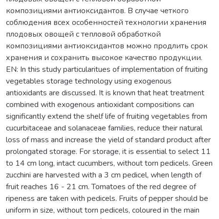
композициями антиоксидантов. В случае четкого
соблюдения всех особенностей технологии хранения
плодовых овощей с тепловой обработкой
композициями антиоксидантов можно продлить срок
хранения и сохранить высокое качество продукции.
EN: In this study particularitues of implementation of fruiting
vegetables storage technology using exogenous
antioxidants are discussed. It is known that heat treatment
combined with exogenous antioxidant compositions can
significantly extend the shelf life of fruiting vegetables from
cucurbitaceae and solanaceae families, reduce their natural
loss of mass and increase the yield of standard product after
prolongated storage. For storage, it is essential to select 11
to 14 cm long, intact cucumbers, without torn pedicels. Green
zucchini are harvested with a 3 cm pedicel, when length of
fruit reaches 16 - 21 cm. Tomatoes of the red degree of
ripeness are taken with pedicels. Fruits of pepper should be
uniform in size, without torn pedicels, coloured in the main