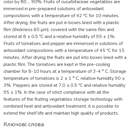
color by 80 ... 90%. Fruits of cucurbitaceae vegetables are
immersed in pre-prepared solutions of antioxidant
compositions with a temperature of 42 ºС for 10 minutes.
After drying, the fruits are put in boxes lined with a plastic
film (thickness 60 μm), covered with the same film and
stored at 8 ± 0,5 ºС and a relative humidity of 95 ± 1%.
Fruits of tomatoes and pepper are immersed in solutions of
antioxidant compositions with a temperature of 45 ºС for 15
minutes. After drying the fruits are put into boxes lined with a
plastic film. The tomatoes are kept in the pre-cooling
chamber for 8-10 hours at a temperature of 3-4 ° С. Storage
temperature of tomatoes is 2 ± 1 ° С, relative humidity 90 ±
3%. Peppers are stored at 7,0 ± 0,5 ºС and relative humidity
95 ± 1%. In the case of strict compliance with all the
features of the fruiting vegetables storage technology with
combined heat and antioxidant treatment, it is possible to
extend the shelf life and maintain high quality of products.
Ключові слова