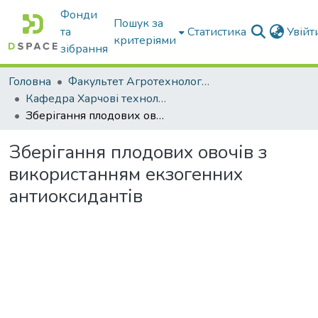
Фонди
Пошук за
та
Статистика
Увій
критеріями
зібрання
Головна
Факультет Агротехнологій та екології
Кафедра Харчові технологіі та готельно-ресторанна справа
Зберігання плодових овочів з використанням екзогенних антиоксидантів
Зберігання плодових овочів з
використанням екзогенних
антиоксидантів