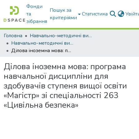
Фонди
Пошук за
та
Статистика
Увій
критеріями
зібрання
Головна
Навчально-методичні видання
Навчально-методичні видання
Ділова іноземна мова: програма навчальної дисципліни для здобувачів ступеня вищої освіти «Магістр» зі спеціальності 263 «Цивільна безпека»
Ділова іноземна мова: програма
навчальної дисципліни для
здобувачів ступеня вищої освіти
«Магістр» зі спеціальності 263
«Цивільна безпека»