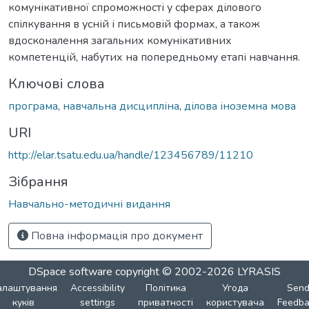
комунікативної спроможності у сферах ділового
спілкування в усній і письмовій формах, а також
вдосконалення загальних комунікативних
компетенцій, набутих на попередньому етапі навчання.
Ключові слова
програма
,
навчальна дисципліна
,
ділова іноземна мова
URI
http://elar.tsatu.edu.ua/handle/123456789/11210
Зібрання
Навчально-методичні видання
Повна інформація про документ
DSpace software
copyright © 2002-2026
LYRASIS
алаштування
Accessibility
Політика
Угода
Sen
куків
settings
приватності
користувача
Feedba