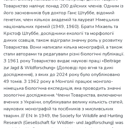
Товариство налічує понад 200 дійсних членів. Одним із
його засновників був доктор Ганс Штуббе, відомий
генетик, член кількох академій та лауреат Німецьких
національних премій (1949, 1960). Брати Міхаель та
Крістоф Штуббе, дослідники екології та морфології
диких ссавців, також відіграли значну роль у розвитку
Товариства. Вони написали кілька монографій, а також
стали авторами та редагували різні біологічні публікації.
З 1961 року Товариство видає наукові праці «Beiträge
zur Jagd & Wildforschung» (Доповіді про ягня та дикі
дослідження), з яких до 2024 року було опубліковано
49 томів. З 1962 року в Монголії працює монголо-
німецька біологічна експедиція, яка проводить значні
зоологічні дослідження. Члени Товариства, включаючи
вчених з України, опублікували велику кількість статей,
наукових монографій та посібників з мисливських
тварин. /// EN: In 1949, the Society for Wildlife and Hunting
Research (Gesellschaft für Wildtier- und Jagdforschung) was