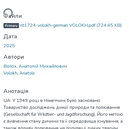
ься...
Файли
nt1724-volokh-german VOLOKH.pdf
(724.45 KB)
Primary
Дата
2025
Автори
Волох, Анатолій Михайлович
Volokh, Anatolii
Анотація
UA: У 1949 році в Німеччині було засновано
Товариство досліджень дикої природи та полювання
(Gesellschaft für Wildtier- und Jagdforschung). Його метою
є вивчення стану дичини та її середовища існування, а
також впливу полювання на популяції диких тварин.