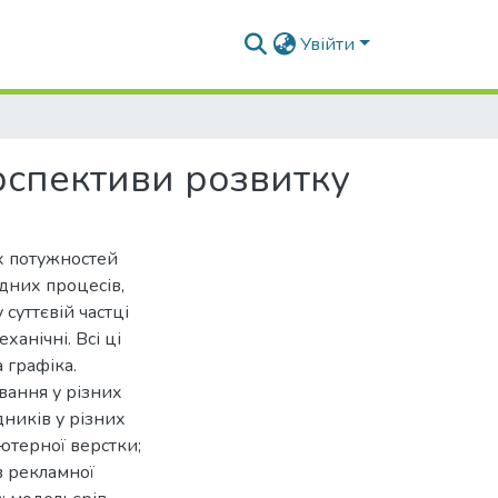
Увійти
рспективи розвитку
х потужностей
дних процесів,
 суттєвій частці
ханічні. Всі ці
 графіка.
вання у різних
дників у різних
'ютерної верстки;
в рекламної