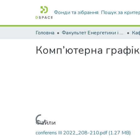
Фонди та зібрання
Пошук за крите
Головна
Факультет Енергетики і комп'ютерних технологій
Комп’ютерна графік
Вантажиться...
Файли
conferens III 2022_208-210.pdf
(1.27 MB)