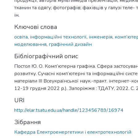
продукції, авторів мультимедіа презентацій; медикі
тканин та одягу; фотографів; фахівців у галузі теле-
ін.
Ключові слова
освіта
,
інформаційні технології
,
інженерія
,
комп’юте
моделювання
,
графічний дизайн
Бібліографічний опис
Постол Ю. О. Комп’ютерна графіка. Сфера застосува
розвитку. Сучасні комп’ютерні та інформаційні систем
матеріали ІІІ Всеукраїнської наук.-практ. інтернет-к
12-19 грудня 2022 р.). Запоріжжя : ТДАТУ, 2022. С. 
URI
http://elar.tsatu.edu.ua/handle/123456789/16974
Зібрання
Кафедра Електроенергетики і електротехнологій