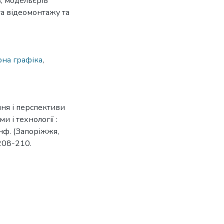
в; модельєрів
 та відеомонтажу та
рна графіка
,
ння і перспективи
и і технології :
онф. (Запоріжжя,
208-210.