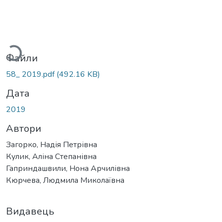
Вантажиться...
Файли
58_ 2019.pdf
(492.16 KB)
Дата
2019
Автори
Загорко, Надія Петрівна
Кулик, Аліна Степанівна
Гаприндашвили, Нона Арчилівна
Кюрчева, Людмила Миколаївна
Видавець