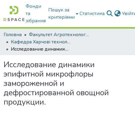
Фонди
Пошук за
та
Статистика
Увій
критеріями
зібрання
Головна
Факультет Агротехнологій та екології
Кафедра Харчові технологіі та готельно-ресторанна справа
Исследование динамики эпифитной микрофлоры замороженной и дефростированной овощной продукции.
Исследование динамики
эпифитной микрофлоры
замороженной и
дефростированной овощной
продукции.