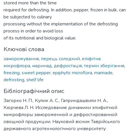
stored more than the time
required for defrosting. In addition, pepper, frozen in bulk, can
be subjected to culinary
processing without the implementation of the defrosting
process in order to avoid loss
of its nutritional and biological value.
Ключові слова
заморожування
,
перець солодкий
,
епіфітна
мікрофлора
,
маринад
,
дефростація
,
термін зберігання
,
freezing
,
sweet pepper
,
epiphytic microflora
,
marinade
,
defrosting
,
shelf life
Бібліографічний опис
Загорко Н. П., Кулик А. С., Гаприндашвили Н. А.,
Кюрчева Л. Н. Исследование динамики эпифитной
микрофлоры замороженной и дефростированной
овощной продукции. Науковий вісник Таврійського
державного агротехнологічного університету: