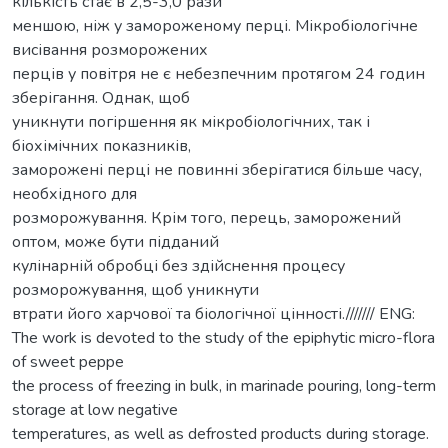
кількість стає в 2,5-3,0 рази
меншою, ніж у замороженому перці. Мікробіологічне
висівання розморожених
перців у повітря не є небезпечним протягом 24 годин
зберігання. Однак, щоб
уникнути погіршення як мікробіологічних, так і
біохімічних показників,
заморожені перці не повинні зберігатися більше часу,
необхідного для
розморожування. Крім того, перець, заморожений
оптом, може бути підданий
кулінарній обробці без здійснення процесу
розморожування, щоб уникнути
втрати його харчової та біологічної цінності./////// ENG:
The work is devoted to the study of the epiphytic micro-flora
of sweet peppe
the process of freezing in bulk, in marinade pouring, long-term
storage at low negative
temperatures, as well as defrosted products during storage.