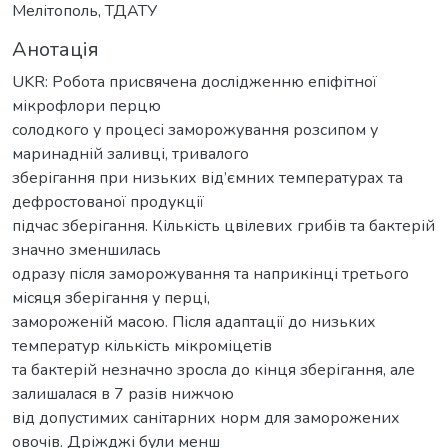
Мелітополь, ТДАТУ
Анотація
UKR: Робота присвячена дослідженню епіфітної
мікрофлори перцю
солодкого у процесі заморожування розсипом у
маринадній заливці, тривалого
зберігання при низьких від’ємних температурах та
дефростованої продукції
підчас зберігання. Кількість цвілевих грибів та бактерій
значно зменшилась
одразу після заморожування та наприкінці третього
місяця зберігання у перці,
замороженій масою. Після адаптації до низьких
температур кількість мікроміцетів
та бактерій незначно зросла до кінця зберігання, але
залишалася в 7 разів нижчою
від допустимих санітарних норм для заморожених
овочів. Дріжджі були менш