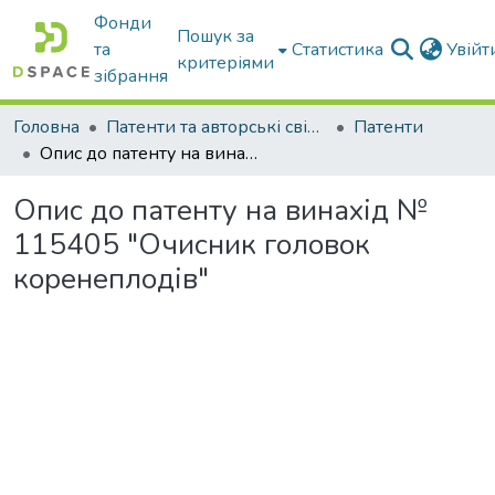
Фонди
Пошук за
та
Статистика
Увій
критеріями
зібрання
Головна
Патенти та авторські свідоцтва
Патенти
Опис до патенту на винахід № 115405 "Очисник головок коренеплодів"
Опис до патенту на винахід №
115405 "Очисник головок
коренеплодів"