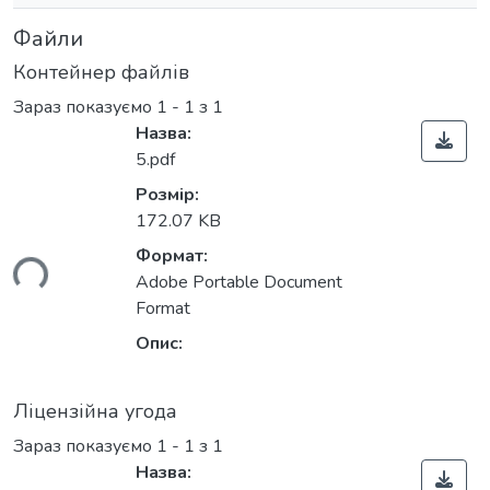
Файли
Контейнер файлів
Зараз показуємо
1 - 1 з 1
Назва:
5.pdf
Розмір:
172.07 KB
ься...
Формат:
Adobe Portable Document
Format
Опис:
Ліцензійна угода
Зараз показуємо
1 - 1 з 1
Назва: