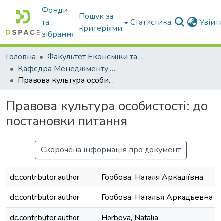
Фонди
Пошук за
та
Статистика
Увій
критеріями
зібрання
Головна
Факультет Економіки та бізнесу
Кафедра Менеджменту та публічного адміністрування
Правова культура особистості: до постановки питання
Правова культура особистості: до
постановки питання
Скорочена інформація про документ
dc.contributor.author
Горбова, Наталя Аркадіївна
dc.contributor.author
Горбова, Наталья Аркадьевна
dc.contributor.author
Horbova, Natalia