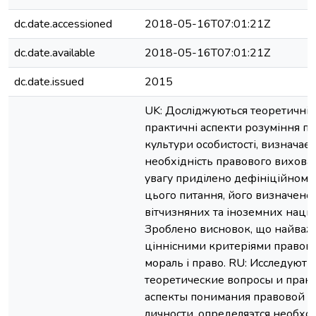
dc.date.accessioned
2018-05-16T07:01:21Z
dc.date.available
2018-05-16T07:01:21Z
dc.date.issued
2015
UK: Досліджуються теоретичні 
практичні аспекти розуміння пр
культури особистості, визначаєт
необхідність правового вихова
увагу приділено дефініційному 
цього питання, його визначенос
вітчизняних та іноземних нацко
Зроблено висновок, що найва
ціннісними критеріями правово
мораль і право. RU: Исследують
теоретические вопросы и прак
аспекты понимания правовой к
личности, определяэтся необхо