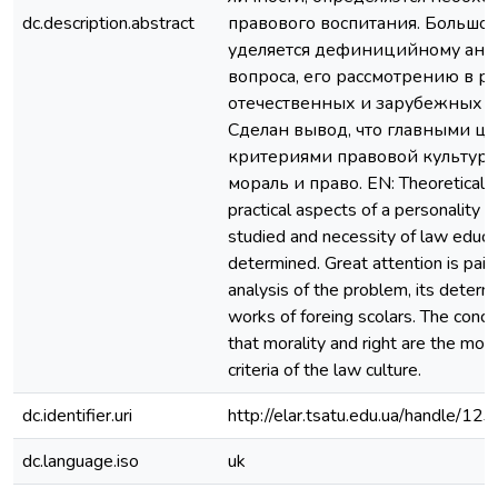
dc.description.abstract
правового воспитания. Большо
уделяется дефиницийному ана
вопроса, его рассмотрению в р
отечественных и зарубежных у
Сделан вывод, что главными ц
критериями правовой культуры
мораль и право. EN: Theoretical 
practical aspects of a personality l
studied and necessity of law educat
determined. Great attention is paid 
analysis of the problem, its determi
works of foreing scolars. The concl
that morality and right are the mos
criteria of the law culture.
dc.identifier.uri
http://elar.tsatu.edu.ua/handle/
dc.language.iso
uk