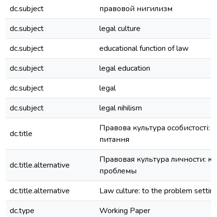
dc.subject
правовой нигилизм
dc.subject
legal culture
dc.subject
educational function of law
dc.subject
legal education
dc.subject
legal
dc.subject
legal nihilism
Правова культура особистості: 
dc.title
питання
Правовая культура личности: к 
dc.title.alternative
проблемы
dc.title.alternative
Law culture: to the problem settin
dc.type
Working Paper