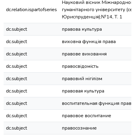
Науковий вісник Міжнародног
dc.relation.ispartofseries
гуманітарного університету (cер
Юриспруденція);№14, Т. 1
dc.subject
правова культура
dc.subject
виховна функція права
dc.subject
правове виховання
dc.subject
правосвідомість
dc.subject
правовий нігілізм
dc.subject
правовая культура
dc.subject
воспитательная функция права
dc.subject
правовое воспитание
dc.subject
правосознание