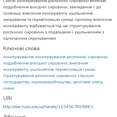
Спосіб консервування рослинної сировини включає
подрібнення вихідної сировини, закладання її до
сховища, внесення консерванту, ущільнення,
змішування та герметизацію суміші, причому внесення
консерванту відбувається під час структурування
рослинної сировини з подальшим її ущільненням з
одночасним скручуванням
Ключові слова
консервування
,
консервування рослинної сировини
,
подрібнення вихідної сировини
,
внесення
консерванту
,
ущільнення
,
герметизація суміші
,
структурування рослинної сировини
,
сільське
господарство
,
кормовиробництво
,
заготівля сілосу
,
сінаж
URI
http://elar.tsatu.edu.ua/handle/123456789/8861
Зібрання