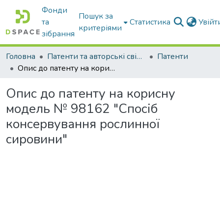
Фонди
Пошук за
та
Статистика
Увій
критеріями
зібрання
Головна
Патенти та авторські свідоцтва
Патенти
Опис до патенту на корисну модель № 98162 "Спосіб консервування рослинної сировини"
Опис до патенту на корисну
модель № 98162 "Спосіб
консервування рослинної
сировини"