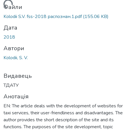
антажиться...
Файли
Kolodii S.V. fss-2018 распознан.1.pdf
(155.06 KB)
Дата
2018
Автори
Kolodii, S. V.
Видавець
ТДАТУ
Анотація
EN: The article deals with the development of websites for
taxi services, their user-friendliness and disadvantages. The
author provides the short description of the site and its
functions. The purposes of the site development, topic