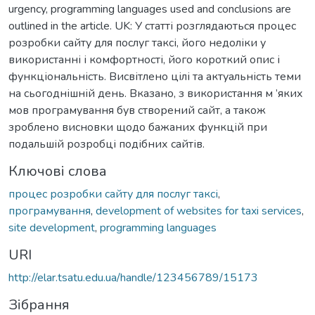
urgency, programming languages used and conclusions are
outlined in the article. UK: У статті розглядаються процес
розробки сайту для послуг таксі, його недоліки у
використанні і комфортності, його короткий опис і
функціональність. Висвітлено цілі та актуальність теми
на сьогоднішній день. Вказано, з використання м ’яких
мов програмування був створений сайт, а також
зроблено висновки щодо бажаних функцій при
подальшій розробці подібних сайтів.
Ключові слова
процес розробки сайту для послуг таксі
,
програмування
,
development of websites for taxi services
,
site development
,
programming languages
URI
http://elar.tsatu.edu.ua/handle/123456789/15173
Зібрання