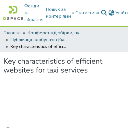
Фонди
Пошук за
та
Статистика
Увій
критеріями
зібрання
Головна
Конференції, збірки, публікації молодих вчених і здобувачів : магістрів, бакалаврів, аспірантів.
Публікації здобувачів (бакалаврів. магістрів, аспірантів)
Key characteristics of efficient websites for taxi services
Key characteristics of efficient
websites for taxi services