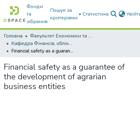
Фонди
Пошук за
та
Статистика
Увій
критеріями
зібрання
Головна
Факультет Економіки та бізнесу
Кафедра Фінансів, обліку і оподаткування
Financial safety as a guarantee of the development of agrarian business entities
Financial safety as a guarantee of
the development of agrarian
business entities