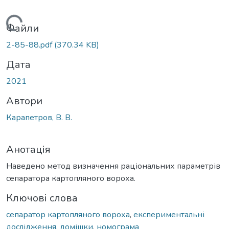
Вантажиться...
Файли
2-85-88.pdf
(370.34 KB)
Дата
2021
Автори
Карапетров, В. В.
Анотація
Наведено метод визначення раціональних параметрів
сепаратора картопляного вороха.
Ключові слова
сепаратор картопляного вороха
,
експериментальні
дослідження
,
домішки
,
номограма