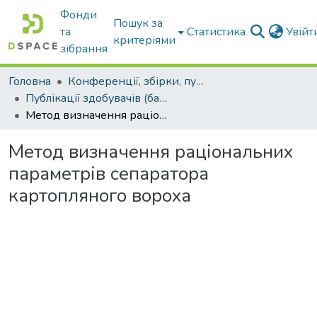
Фонди
Пошук за
та
Статистика
Увій
критеріями
зібрання
Головна
Конференції, збірки, публікації молодих вчених і здобувачів : магістрів, бакалаврів, аспірантів.
Публікації здобувачів (бакалаврів. магістрів, аспірантів)
Метод визначення раціональних параметрів сепаратора картопляного вороха
Метод визначення раціональних
параметрів сепаратора
картопляного вороха