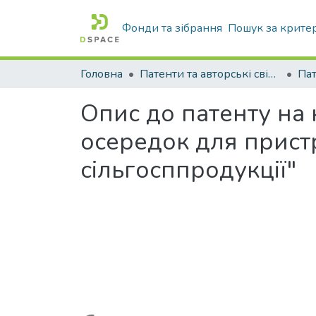
Фонди та зібрання
Пошук за крите
Головна
Патенти та авторські свідоцтва
Па
Опис до патенту на
осередок для прист
сільгосппродукції"