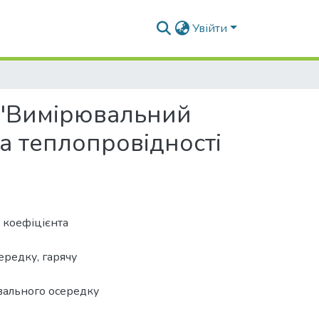
Увійти
 "Вимірювальний
а теплопровідності
 коефіцієнта
ередку, гарячу
вального осередку