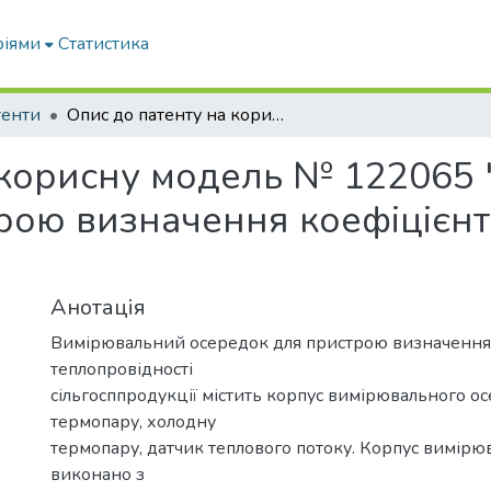
ріями
Статистика
тенти
Опис до патенту на корисну модель № 122065 "Вимірювальний осередок для пристрою визначення коефіцієнта теплопровідності сільгосппродукції"
 корисну модель № 122065
рою визначення коефіцієнт
Анотація
Вимірювальний осередок для пристрою визначення
теплопровідності
сільгосппродукції містить корпус вимірювального ос
термопару, холодну
термопару, датчик теплового потоку. Корпус вимірю
виконано з