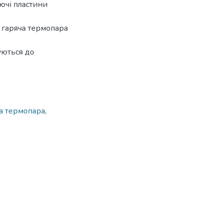
ючі пластини
, гаряча термопара
уються до
а термопара
,