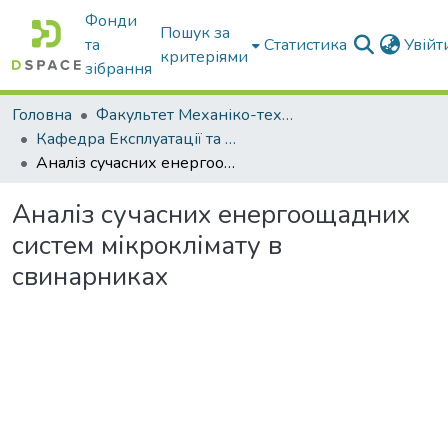
Фонди
Пошук за
та
Статистика
Увій
критеріями
зібрання
Головна
Факультет Механіко-технологічний
Кафедра Експлуатації та технічного сервісу машин
Аналіз сучасних енергоощадних систем мікроклімату в свинарниках
Аналіз сучасних енергоощадних
систем мікроклімату в
свинарниках