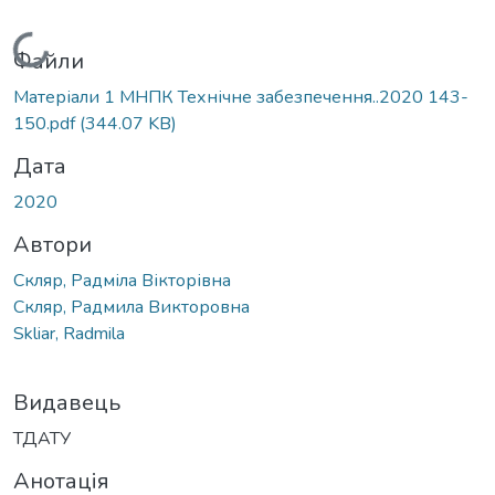
Вантажиться...
Файли
Матеріали 1 МНПК Технічне забезпечення..2020 143-
150.pdf
(344.07 KB)
Дата
2020
Автори
Скляр, Радміла Вікторівна
Скляр, Радмила Викторовна
Skliar, Radmila
Видавець
ТДАТУ
Анотація