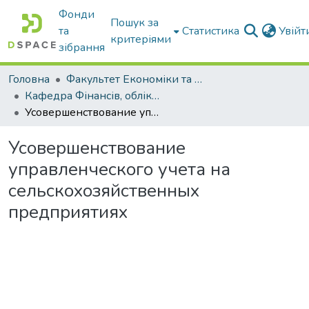
Фонди
Пошук за
та
Статистика
Увій
критеріями
зібрання
Головна
Факультет Економіки та бізнесу
Кафедра Фінансів, обліку і оподаткування
Усовершенствование управленческого учета на сельскохозяйственных предприятиях
Усовершенствование
управленческого учета на
сельскохозяйственных
предприятиях