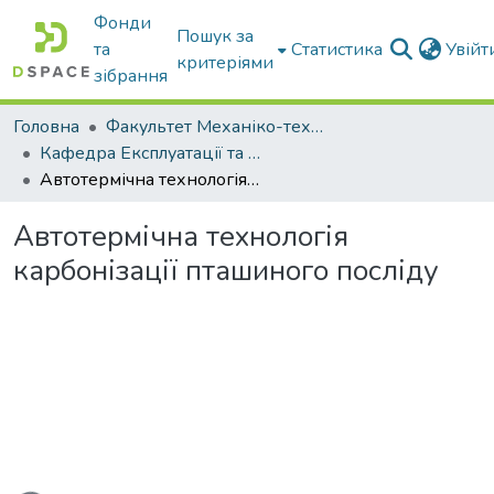
Фонди
Пошук за
та
Статистика
Увій
критеріями
зібрання
Головна
Факультет Механіко-технологічний
Кафедра Експлуатації та технічного сервісу машин
Автотермічна технологія карбонізації пташиного посліду
Автотермічна технологія
карбонізації пташиного посліду