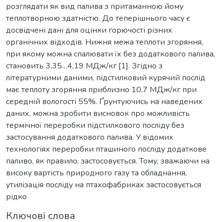
розглядати як вид палива з притаманною йому
теплотворною здатністю. До теперішнього часу є
досвідчені дані для оцінки горючості різних
органічних відходів. Нижня межа теплоти згоряння,
при якому можна спалювати їх без додаткового палива,
становить 3,35…4,19 МДж/кг [1]. Згідно з
літературними даними, підстилковий курячий послід
має теплоту згоряння приблизно 10,7 МДж/кг при
середній вологості 55%. Ґрунтуючись на наведених
даних, можна зробити висновок про можливість
термічної переробки підстилкового посліду без
застосування додаткового палива. У відомих
технологіях переробки пташиного посліду додаткове
паливо, як правило, застосовується. Тому, зважаючи на
високу вартість природного газу та обладнання,
утилізація посліду на птахофабриках застосовується
рідко
Ключові слова