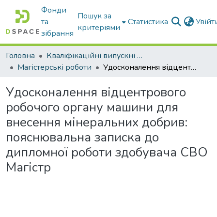
Фонди
Пошук за
та
Статистика
Увій
критеріями
зібрання
Головна
Кваліфікаційні випускні роботи бакалаврів і магістрів
Магістерські роботи
Удосконалення відцентрового робочого органу машини для внесення мінеральних добрив: пояснювальна записка до дипломної роботи здобувача СВО Магістр
Удосконалення відцентрового
робочого органу машини для
внесення мінеральних добрив:
пояснювальна записка до
дипломної роботи здобувача СВО
Магістр