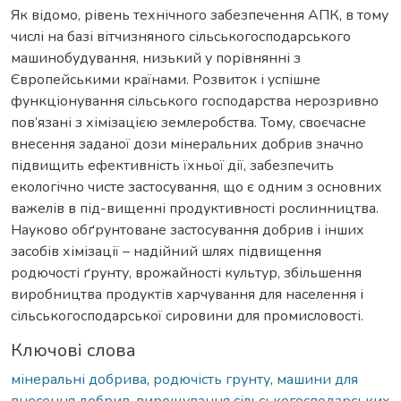
Як відомо, рівень технічного забезпечення АПК, в тому
числі на базі вітчизняного сільськогосподарського
машинобудування, низький у порівнянні з
Європейськими країнами. Розвиток і успішне
функціонування сільського господарства нерозривно
пов’язані з хімізацією землеробства. Тому, своєчасне
внесення заданої дози мінеральних добрив значно
підвищить ефективність їхньої дії, забезпечить
екологічно чисте застосування, що є одним з основних
важелів в під-вищенні продуктивності рослинництва.
Науково обґрунтоване застосування добрив і інших
засобів хімізації – надійний шлях підвищення
родючості ґрунту, врожайності культур, збільшення
виробництва продуктів харчування для населення і
сільськогосподарської сировини для промисловості.
Ключові слова
мінеральні добрива
,
родючість грунту
,
машини для
внесення добрив
,
вирощування сільськогосподарських