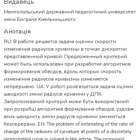
Видавець
Мелітопольський державний педагогічний університет
імені Богдана Хмельницького
Анотація
RU: В работе решается задача оценки скорости
изменения радиусов кривизны в точках дискретно
представленной кривой. Предложенный критерий
может быть использован при разработке алгоритмов
формирования обводов, вдоль которых скорость
изменения радиусов кривизны изменяется
непрерывно. UA: У роботі розв’язується задача оцінки
швидкості зміни радіусів кривини у ДПК.
Запропонований критерій може бути використаний
при розробці алгоритмів формування обводів, уздовж
яких швидкість зміни радіусів кривини змінюється
безперервно. EN: The problem of estimating of the rate of
change of the radiuses of curvature at points of a discretely
represented curve is solved in the article. The proposed