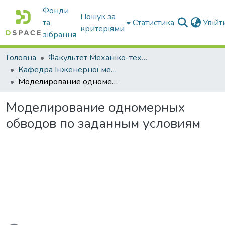
Фонди
Пошук за
та
Статистика
Увій
критеріями
зібрання
Головна
Факультет Механіко-технологічний
Кафедра Інженерної механіки та комп'ютерного проектування
Моделирование одномерных обводов по заданным условиям
Моделирование одномерных
обводов по заданным условиям