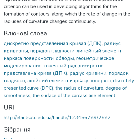
criterion can be used in developing algorithms for the
formation of contours, along which the rate of change in the
radiuses of curvature changes continuously.
Ключові слова
дискретно представленная кривая (ДПК)
,
радиус
кривизны
,
порядок гладкости
,
линейный элемент
каркаса поверхности
,
обводы
,
геометрическое
моделирование
,
точечный ряд
,
дискретно
представлена крива (ДПК)
,
радіус кривини
,
порядок
гладкості
,
лінійний елемент каркасу поверхні
,
discretely
presented curve (DPС)
,
the radius of curvature
,
degree of
smoothness
,
the surface of the carcass line element
URI
http://elar.tsatu.edu.ua/handle/123456789/2582
Зібрання