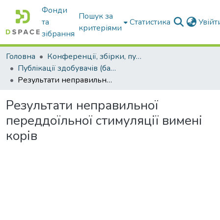
Фонди
Пошук за
та
Статистика
Увій
критеріями
зібрання
Головна
Конференції, збірки, публікації молодих вчених і здобувачів : магістрів, бакалаврів, аспірантів.
Публікації здобувачів (бакалаврів. магістрів, аспірантів)
Результати неправильної переддоїльної стимуляції вимені корів
Результати неправильної
переддоїльної стимуляції вимені
корів