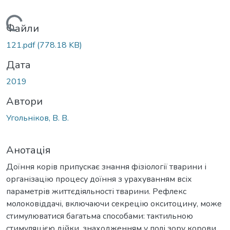
Вантажиться...
Файли
121.pdf
(778.18 KB)
Дата
2019
Автори
Угольніков, В. В.
Анотація
Доїння корів припускає знання фізіології тварини і
організацію процесу доїння з урахуванням всіх
параметрів життєдіяльності тварини. Рефлекс
молоковіддачі, включаючи секрецію окситоцину, може
стимулюватися багатьма способами: тактильною
стимуляцією дійки, знаходженням у полі зору корови