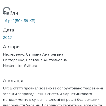
ажиться...
Файли
19.pdf
(504.59 KB)
Дата
2017
Автори
Нестеренко, Світлана Анатоліївна
Нестеренко, Светлана Анатольевна
Nesterenko, Svitlana
Анотація
UK: В статті проаналізовано та обґрунтовано теоретичні
аспекти запровадження системи маркетингового
менеджменту в сучасні економічні реалії будівельних
підприємств України. Розглянуто теоретичні аспекти та