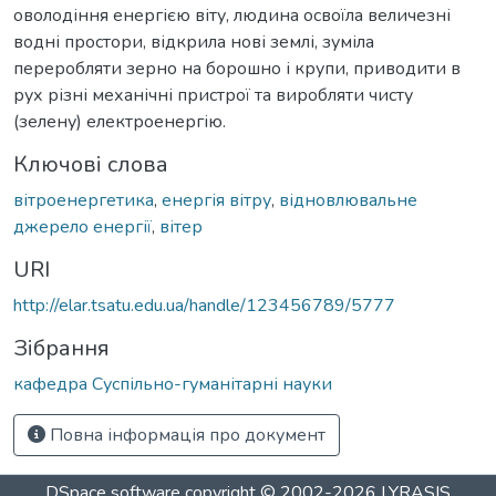
оволодіння енергією віту, людина освоїла величезні
водні простори, відкрила нові землі, зуміла
переробляти зерно на борошно і крупи, приводити в
рух різні механічні пристрої та виробляти чисту
(зелену) електроенергію.
Ключові слова
вітроенергетика
,
енергія вітру
,
відновлювальне
джерело енергії
,
вітер
URI
http://elar.tsatu.edu.ua/handle/123456789/5777
Зібрання
кафедра Суспільно-гуманітарні науки
Повна інформація про документ
DSpace software
copyright © 2002-2026
LYRASIS