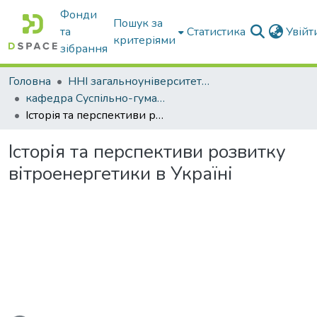
Фонди
Пошук за
та
Статистика
Увій
критеріями
зібрання
Головна
ННІ загальноуніверситетської підготовки
кафедра Суспільно-гуманітарні науки
Історія та перспективи розвитку вітроенергетики в Україні
Історія та перспективи розвитку
вітроенергетики в Україні