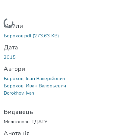
Вантажиться...
Файли
Борохов.pdf
(273.63 KB)
Дата
2015
Автори
Борохов, Іван Валерійович
Борохов, Иван Валерьевич
Borokhov, Ivan
Видавець
Мелітополь: ТДАТУ
Анотація