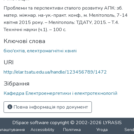
Проблеми та перспективи сталого розвитку АПК: зб.
матер. міжнар. на-ук.-практ. конф., м. Мелітополь, 7-14
квітня 2015 року. – Мелітополь: ТДАТУ, 2015. – Т.4.
Технічні науки (ч.1). – 100 с.
Ключові слова
біоо'єктів
,
електромагнітні хвилі
URI
http://elar.tsatu.edu.ua/handle/123456789/1472
Зібрання
Кафедра Електроенергетики і електротехнологій
Повна інформація про документ
DSpace software
copyright © 2002-2026
LYRASIS
алаштування
Accessibility
Політика
Угода
Sen