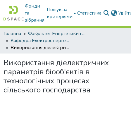
Фонди
Пошук за
та
Статистика
Увій
критеріями
зібрання
Головна
Факультет Енергетики і комп'ютерних технологій
Кафедра Електроенергетики і електротехнологій
Використання діелектричних параметрів біооб'єктів в технологічних процесах сільського господарства
Використання діелектричних
параметрів біооб'єктів в
технологічних процесах
сільського господарства