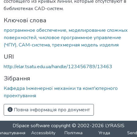
состоящего из кривых линий, которые отсутствуют в
библиотеках CAD-систем.
Ключові слова
программное обеспечение
,
моделирование сложных
поверхностей
,
числовое программное управление
(ЧПУ)
,
CAM-система
,
трехмерная модель изделия
URI
http://elar.tsatu.edu.ua/handle/123456789/13463
Зібрання
Кафедра Інженерної механіки та комп'ютерного
проектування
Повна інформація про документ
DSpace software
copyright © 2002-2026
LYRASIS
алаштування
Accessibility
Політика
Угода
Sen