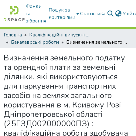
Фонди
Пошук за
та
Статистика
Увій
критеріями
зібрання
Головна
Кваліфікаційні випускні роботи бакалаврів і магістрів
Бакалаврські роботи
Визначення земельного податку та орендної плати за земельні ділянки, які використовуються для паркування транспортних засобів на землях загального користування в м. Кривому Розі Дніпропетровської області (25ГЗД002000000ПЗ) : кваліфікаційна робота здобувача ОС «Бакалавр» : спец. 193 Геодезія та землеустрій ОПП «Геодезія та землеустрій»
Визначення земельного податку
та орендної плати за земельні
ділянки, які використовуються
для паркування транспортних
засобів на землях загального
користування в м. Кривому Розі
Дніпропетровської області
(25ГЗД002000000ПЗ) :
кваліфікаційна робота здобувача