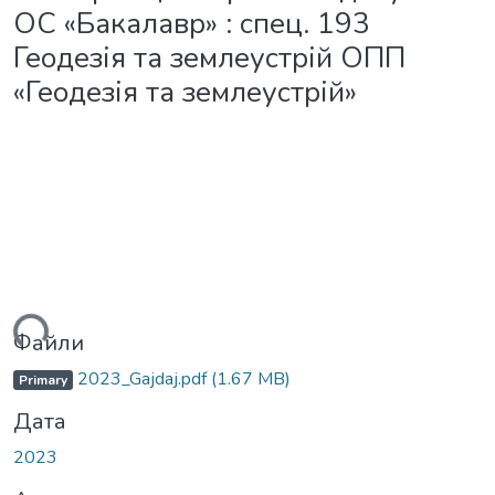
ОС «Бакалавр» : спец. 193
Геодезія та землеустрій ОПП
«Геодезія та землеустрій»
ься...
Файли
2023_Gajdaj.pdf
(1.67 MB)
Primary
Дата
2023