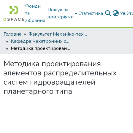
Фонди
Пошук за
та
Статистика
Увій
критеріями
зібрання
Головна
Факультет Механіко-технологічний
Кафедра мехатронних систем тракторів та сільскогосподарських машин
Методика проектирования элементов распределительных систем гидровращателей планетарного типа
Методика проектирования
элементов распределительных
систем гидровращателей
планетарного типа