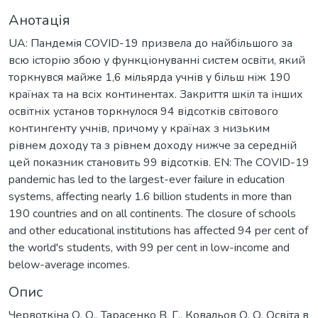
Анотація
UA: Пандемія COVID-19 призвела до найбільшого за
всю історію збою у функціонуванні систем освіти, який
торкнувся майже 1,6 мільярда учнів у більш ніж 190
країнах та на всіх континентах. Закриття шкіл та інших
освітніх установ торкнулося 94 відсотків світового
контингенту учнів, причому у країнах з низьким
рівнем доходу та з рівнем доходу нижче за середній
цей показник становить 99 відсотків. EN: The COVID-19
pandemic has led to the largest-ever failure in education
systems, affecting nearly 1.6 billion students in more than
190 countries and on all continents. The closure of schools
and other educational institutions has affected 94 per cent of
the world's students, with 99 per cent in low-income and
below-average incomes.
Опис
Червоткіна О. О., Тарасенко В. Г., Ковальов О. О. Освіта в