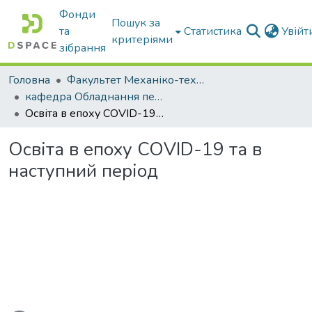
Фонди
Пошук за
та
Статистика
Увій
критеріями
зібрання
Головна
Факультет Механіко-технологічний
кафедра Обладнання переробних і харчових виробництв ім. професора Ф.Ю. Ялпачика
Освіта в епоху COVID-19 та в наступний період
Освіта в епоху COVID-19 та в
наступний період