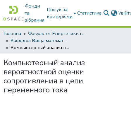
Фонди
Пошук за
та
Статистика
Увій
критеріями
зібрання
Головна
Факультет Енергетики і комп'ютерних технологій
Кафедра Вища математика та фізика
Компьютерный анализ вероятностной оценки сопротивления в цепи переменного тока
Компьютерный анализ
вероятностной оценки
сопротивления в цепи
переменного тока