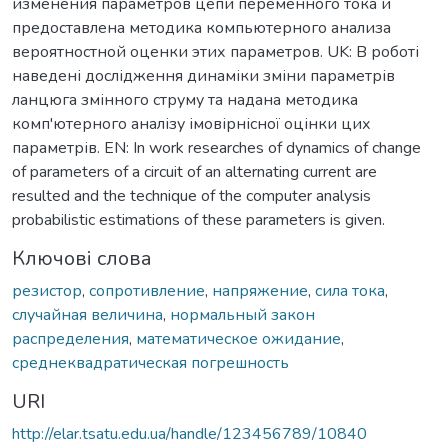
изменения параметров цепи переменного тока и
предоставлена методика компьютерного анализа
вероятностной оценки этих параметров. UK: В роботі
наведені дослідження динаміки зміни параметрів
ланцюга змінного струму та надана методика
комп'ютерного аналізу імовірнісної оцінки цих
параметрів. EN: In work researches of dynamics of change
of parameters of a circuit of an alternating current are
resulted and the technique of the computer analysis
probabilistic estimations of these parameters is given.
Ключові слова
резистор
,
сопротивление
,
напряжение
,
сила тока
,
случайная величина
,
нормальный закон
распределения
,
математическое ожидание
,
среднеквадратическая погрешность
URI
http://elar.tsatu.edu.ua/handle/123456789/10840