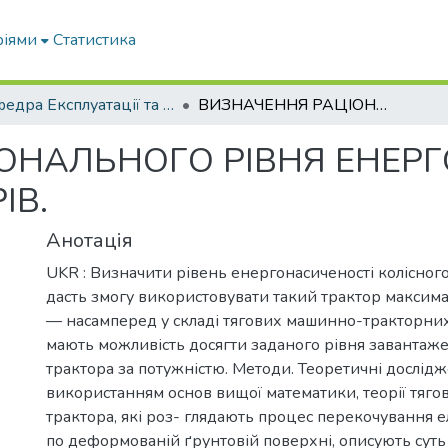
ріями
Статистика
Кафедра Експлуатації та технічного сервісу машин
ВИЗНАЧЕННЯ РАЦІОНАЛЬНОГО РІВНЯ ЕНЕРГОНАСИЧЕНОСТІ КОЛІСНИХ ТРАКТОРІВ.
ОНАЛЬНОГО РІВНЯ ЕНЕР
ІВ.
Анотація
UKR : Визначити рівень енергонасиченості колісного
дасть змогу використовувати такий трактор макси
— насамперед у складі тягових машинно-тракторних 
мають можливість досягти заданого рівня завантаже
трактора за потужністю. Методи. Теоретичні дослід
використанням основ вищої математики, теорії тяго
трактора, які роз- глядають процес перекочування е
по деформованій ґрунтовій поверхні, описують суть т