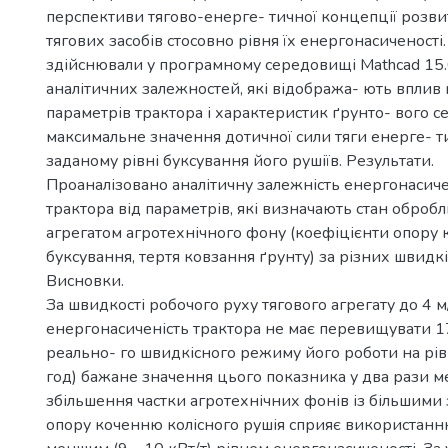
перспективи тягово-енерге- тичної концепції розви
тягових засобів стосовно рівня їх енергонасиченості
здійснювали у програмному середовищі Mathcad 15.0
аналітичних залежностей, які відобража- ють вплив
параметрів трактора і характеристик ґрунто- вого 
максимальне значення дотичної сили тяги енерге- т
заданому рівні буксування його рушіїв. Результати.
Проаналізовано аналітичну залежність енергонасиче
трактора від параметрів, які визначають стан оброб
агрегатом агротехнічного фону (коефіцієнти опору 
буксування, тертя ковзання ґрунту) за різних швидк
Висновки.
За швидкості робочого руху тягового агрегату до 4 м/
енергонасиченість трактора не має перевищувати 17
реально- го швидкісного режиму його роботи на рівні
год) бажане значення цього показника у два рази м
збільшення частки агротехнічних фонів із більшими
опору коченню колісного рушія сприяє використанню