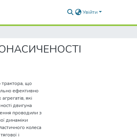
Увійти
ГОНАСИЧЕНОСТІ
 трактора, що
мально ефективно
агрегатів, які
ності двигуна
ження проводили з
вої динаміки
ластичного колеса
ягової і