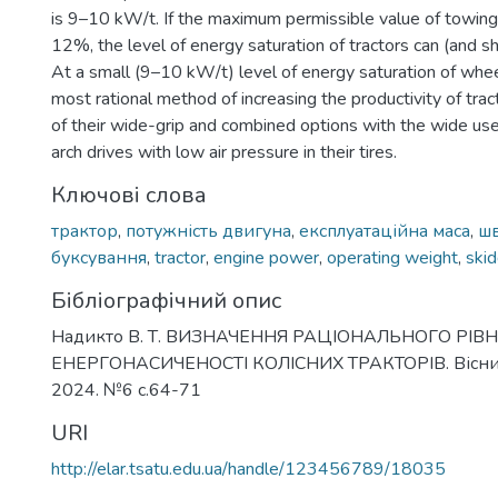
is 9–10 kW/t. If the maximum permissible value of towing
12%, the level of energy saturation of tractors can (and s
At a small (9–10 kW/t) level of energy saturation of whee
most rational method of increasing the productivity of tract
of their wide-grip and combined options with the wide use 
arch drives with low air pressure in their tires.
Ключові слова
трактор
,
потужність двигуна
,
експлуатаційна маса
,
шв
буксування
,
tractor
,
engine power
,
operating weight
,
skid
Бібліографічний опис
Надикто В. Т. ВИЗНАЧЕННЯ РАЦІОНАЛЬНОГО РІВ
ЕНЕРГОНАСИЧЕНОСТІ КОЛІСНИХ ТРАКТОРІВ. Вісник 
2024. №6 с.64-71
URI
http://elar.tsatu.edu.ua/handle/123456789/18035