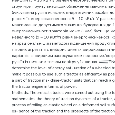
меншим (9 – 10 кВт/т) рівнем енергонасиченості. З
структури ґрунту внаслідок обмеження максимальн
буксування рушіїв колісних енергетичних засобів д
рівнем їх енергонасиченості є 9 – 10 кВт/т. У разі 
максимально допустимого значення буксування до 1
енергонасиченості тракторів може (і має) бути ще м
невеликого (9 – 10 кВт/т) рівня енергонасиченості к
найраціональнішим методом підвищення продуктив
тягових агрегатів є використання їх широкозахватн
варіантів із широким застосуванням подвоєних/пот
рушіїв із низьким тиском повітря у їх шинах. /////////E
determine the level of energy sat- uration of a wheeled tra
make it possible to use such a tractor as efficiently as pos
a part of traction ma- chine-tractor units that can reach a g
the tractor engine in terms of power.
Methods. Theoretical studies were carried out using the f
mathematics, the theory of traction dynamics of a tractor,
process of rolling an elastic wheel on a deformed soil surf
es- sence of the traction and the prospects of the tractio