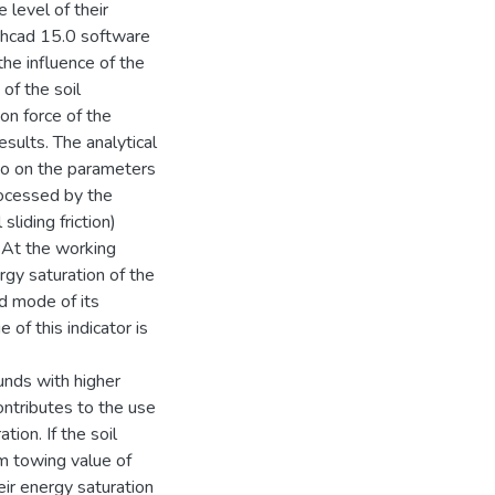
 level of their
athcad 15.0 software
he influence of the
 of the soil
on force of the
esults. The analytical
to on the parameters
rocessed by the
 sliding friction)
 At the working
rgy saturation of the
d mode of its
 of this indicator is
unds with higher
contributes to the use
ion. If the soil
um towing value of
eir energy saturation