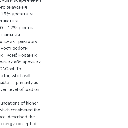
а умови збереження
ого значення
о 15% достатнім
зменшення
0 – 12% рівень
еншим. За
олісних тракторів
ності роботи
их і комбінованих
роєних або арочних
NG^Goal. To
ctor, which will
sible — primarily as
iven level of load on
oundations of higher
 which considered the
ace, described the
n energy concept of