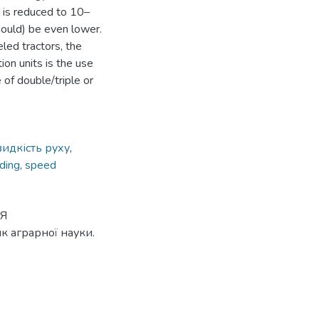
 is reduced to 10–
hould) be even lower.
led tractors, the
ion units is the use
of double/triple or
идкість руху
,
ding
,
speed
НЯ
аграрної науки.