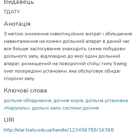
Видавець
ТДАТУ
Анотація
З метою зниження інвестиційних витрат і збільшення
навантаження на кожен доїльний апарат в даний час
все більше застосування знаходить схема побудови
доїльного залу, відповідно до якої один доїльний
апарат, розміщений на поворотній стійці типу Swing
over посередині установки, яка обслуговує обидві
сторони залу.
Ключові слова
доїльне обладнання
,
доїння корів
,
доїльна установка
«Карусель»
,
доїльні зали
,
системи доїння
URI
http://elar.tsatu.edu.ua/handle/123456789/16368