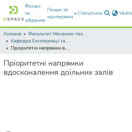
Фонди
Пошук за
та
Статистика
Увій
критеріями
зібрання
Головна
Факультет Механіко-технологічний
Кафедра Експлуатації та технічного сервісу машин
Пріоритетні напрямки вдосконалення доїльних залів
Пріоритетні напрямки
вдосконалення доїльних залів