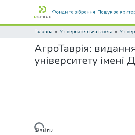
Фонди та зібрання
Пошук за крите
Головна
Університетська газета
Універ
АгроТаврія: виданн
університету імені
Файли