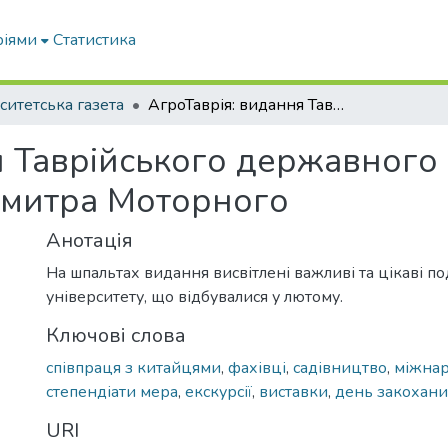
ріями
Статистика
ситетська газета
АгроТаврія: видання Таврійського державного агротехнологічного університету імені Дмитра Моторного
я Таврійського державного
 Дмитра Моторного
Анотація
На шпальтах видання висвітлені важливі та цікаві под
університету, що відбувалися у лютому.
Ключові слова
співпраця з китайцями
,
фахівці
,
садівництво
,
міжнар
степендіати мера
,
екскурсії
,
виставки
,
день закохан
URI