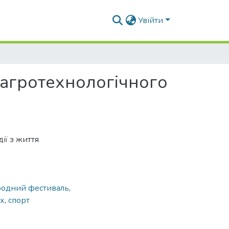
Увійти
 агротехнологічного
ії з життя
одний фестиваль
,
их
,
спорт