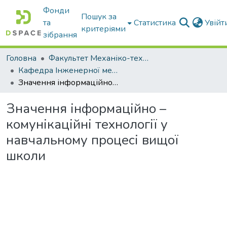
Фонди
Пошук за
та
Статистика
Увій
критеріями
зібрання
Головна
Факультет Механіко-технологічний
Кафедра Інженерної механіки та комп'ютерного проектування
Значення інформаційно – комунікаційні технології у навчальному процесі вищої школи
Значення інформаційно –
комунікаційні технології у
навчальному процесі вищої
школи