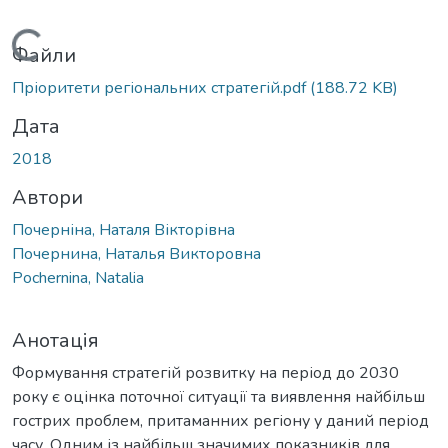
Вантажиться...
Файли
Пріоритети регіональних стратегій.pdf
(188.72 KB)
Дата
2018
Автори
Почерніна, Наталя Вікторівна
Почернина, Наталья Викторовна
Pochernina, Natalia
Анотація
Формування стратегій розвитку на період до 2030
року є оцінка поточної ситуації та виявлення найбільш
гострих проблем, притаманних регіону у даний період
часу. Одним із найбільш значимих показників для