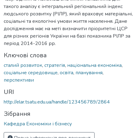
такого аналізу є інтегральний регіональний індекс
людського розвитку (РІЛР), який враховує матеріальні,
соціальні та екологічні умови життя населення. Дане
дослідження має на меті визначити пріоритетні ЦСР
для різних регіонів України на базі показника РІЛР за
період 2014-2016 рр.
Ключові слова
сталий розвиток
,
стратегія
,
національна економіка
,
соціальне середовище
,
освіта
,
планування
,
перспективи
URI
http://elar.tsatu.edu.ua/handle/123456789/2864
Зібрання
Кафедра Економіки і бізнесу
Повна інформація про документ