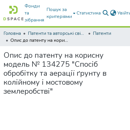
Фонди
Пошук за
та
Статистика
Увій
критеріями
зібрання
Головна
Патенти та авторські свідоцтва
Патенти
Опис до патенту на корисну модель № 134275 "Спосіб обробітку та аерації ґрунту в колійному і мостовому землеробстві"
Опис до патенту на корисну
модель № 134275 "Спосіб
обробітку та аерації ґрунту в
колійному і мостовому
землеробстві"