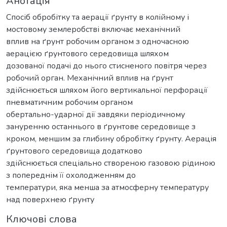
Анотація
Спосіб обробітку та аерації ґрунту в колійному і
мостовому землеробстві включає механічний
вплив на ґрунт робочим органом з одночасною
аерацією ґрунтового середовища шляхом
дозованої подачі до нього стисненого повітря через
робочий орган. Механічний вплив на ґрунт
здійснюється шляхом його вертикальної перфорації
пневматичним робочим органом
обертально-ударної дії завдяки періодичному
зануренню останнього в ґрунтове середовище з
кроком, меншим за глибину обробітку ґрунту. Аерація
ґрунтового середовища додатково
здійснюється спеціально створеною газовою рідиною
з попереднім її охолодженням до
температури, яка менша за атмосферну температуру
над поверхнею ґрунту
Ключові слова