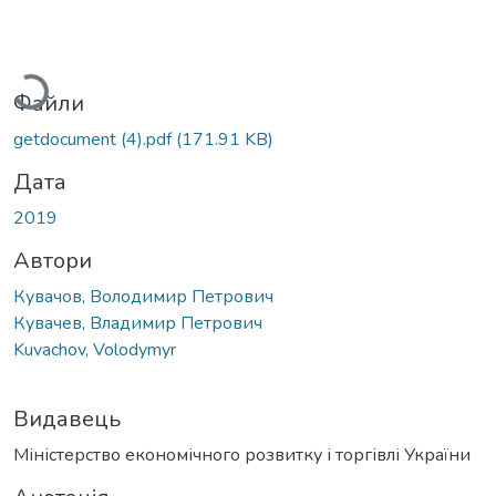
антажиться...
Файли
getdocument (4).pdf
(171.91 KB)
Дата
2019
Автори
Кувачов, Володимир Петрович
Кувачев, Владимир Петрович
Kuvachov, Volodymyr
Видавець
Міністерство економічного розвитку і торгівлі України