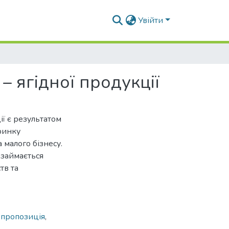
Увійти
– ягідної продукції
ї є результатом
ринку
 малого бізнесу.
займається
тв та
,
пропозиція
,