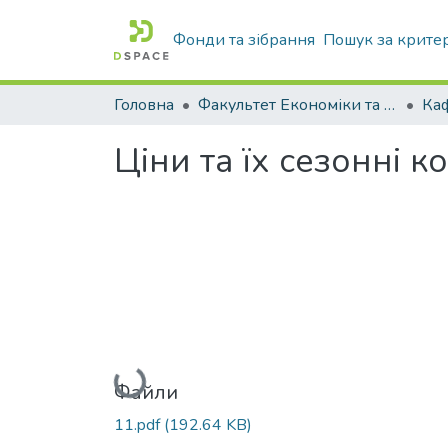
Фонди та зібрання
Пошук за крите
Головна
Факультет Економіки та бізнесу
Ціни та їх сезонні 
Вантажиться...
Файли
11.pdf
(192.64 KB)