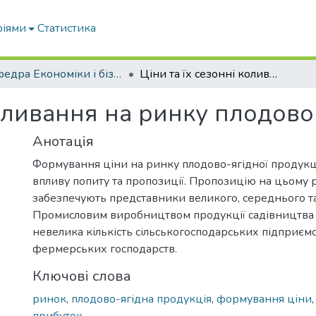
ріями
Статистика
Кафедра Економіки і бізнесу
Ціни та їх сезонні коливання на ринку плодово – ягідної продукції
коливання на ринку плодово 
Анотація
Формування ціни на ринку плодово-ягідної продукці
впливу попиту та пропозиції. Пропозицію на цьому 
забезпечують представники великого, середнього та
Промисловим виробництвом продукції садівництва 
невелика кількість сільськогосподарських підприємс
фермерських господарств.
Ключові слова
ринок
,
плодово-ягідна продукція
,
формування ціни