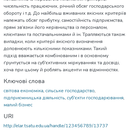
чисельність працюючих, річний обсяг господарського
обороту і т.д. До найбільш вживаних якісних критеріїв
належать обсяг прибутку, самостійність підприємства,
прямі зв’язки його керівництва із персоналом,
клієнтами та постачальниками й ін. Трапляються також
випадки, коли критерії якісного визначення
доповнюють кількісними показниками. Такий
підхід вважається комбінованим і в основному
ґрунтується на суб'єктивних міркуваннях та досвіді,
хоча при цьому й роблять акценти на відмінностях.
Ключові слова
світова економіка
,
сільське господарство
,
підприємницька діяльність
,
суб'єкти господарювання
,
малий бізнес
URI
http://elar.tsatu.edu.ua/handle/123456789/13737