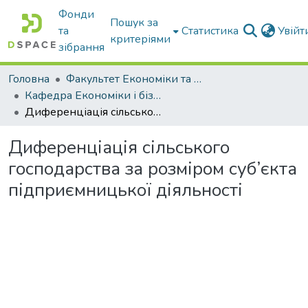
Фонди
Пошук за
та
Статистика
Увій
критеріями
зібрання
Головна
Факультет Економіки та бізнесу
Кафедра Економіки і бізнесу
Диференціація сільського господарства за розміром суб’єкта підприємницької діяльності
Диференціація сільського
господарства за розміром суб’єкта
підприємницької діяльності