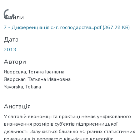
Вантажиться...
Файли
7 - Диференціація с.-г. господарства...pdf
(367.28 KB)
Дата
2013
Автори
Яворська, Тетяна Іванівна
Яворская, Татьяна Ивановна
Yavorska, Tetiana
Анотація
У світовій економіці та практиці немає уніфікованого
визначення розмірів суб’єктів підприємницької
діяльності. Залучається близько 50 різних статистичних
показників із перевагою кількісних критеріїв: