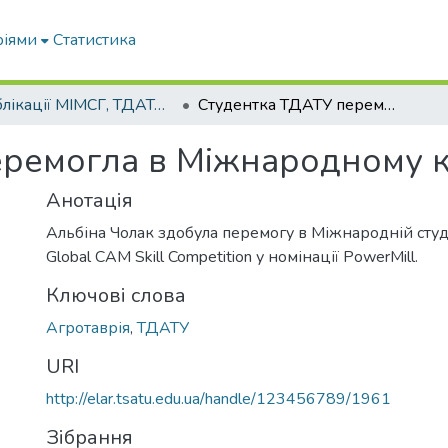
ріями
Статистика
Публікації МІМСГ, ТДАТА, ТДАТУ
Студентка ТДАТУ перемогла в Міжнародному конкурсі
ремогла в Міжнародному к
Анотація
Альбіна Чолак здобула перемогу в Міжнародній студ
Global CAM Skill Competition у номінації PowerMill.
Ключові слова
Агротаврія
,
ТДАТУ
URI
http://elar.tsatu.edu.ua/handle/123456789/1961
Зібрання