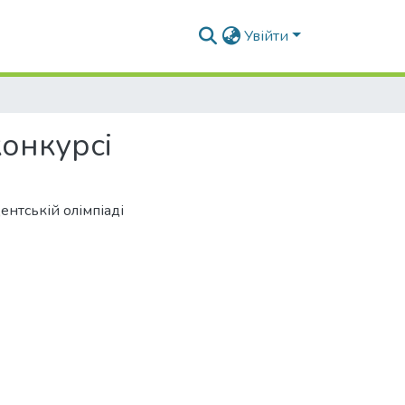
Увійти
онкурсі
ентській олімпіаді