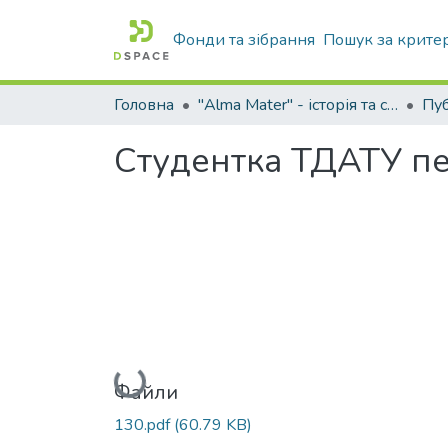
Фонди та зібрання
Пошук за крите
Головна
"Alma Mater" - історія та сьогодення Університету
Студентка ТДАТУ пе
Вантажиться...
Файли
130.pdf
(60.79 KB)