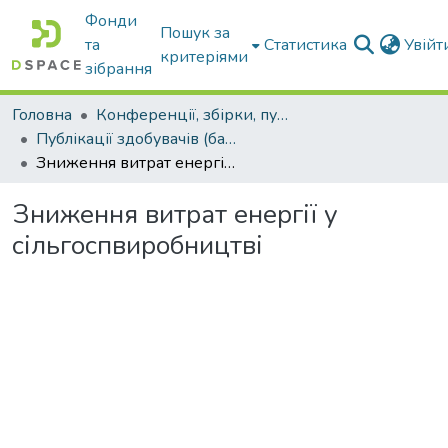
Фонди
Пошук за
та
Статистика
Увій
критеріями
зібрання
Головна
Конференції, збірки, публікації молодих вчених і здобувачів : магістрів, бакалаврів, аспірантів.
Публікації здобувачів (бакалаврів. магістрів, аспірантів)
Зниження витрат енергії у сільгоспвиробництві
Зниження витрат енергії у
сільгоспвиробництві
Вантажиться...