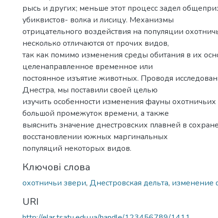
рысь и других; меньше этот процесс задел общепр
убиквистов- волка и лисицу. Механизмы
отрицательного воздействия на популяции охотнич
несколько отличаются от прочих видов,
так как помимо изменения среды обитания в их осн
целенаправленное временное или
постоянное изъятие животных. Проводя исследовани
Днестра, мы поставили своей целью
изучить особенности изменения фауны охотничьих 
большой промежуток времени, а также
выяснить значение днестровских плавней в сохран
восстановлении южных маргинальных
популяций некоторых видов.
Ключові слова
охотничьи звери
,
Днестровская дельта
,
изменение 
URI
http://elar.tsatu.edu.ua/handle/123456789/1411