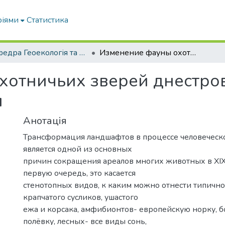
ріями
Статистика
Кафедра Геоекологія та землеустрій
Изменение фауны охотничьих зверей днестровской дельты в течение XX столетия
отничьих зверей днестров
я
Анотація
Трансформация ландшафтов в процессе человеческ
является одной из основных
причин сокращения ареалов многих животных в XIX-
первую очередь, это касается
стенотопных видов, к каким можно отнести типично
крапчатого сусликов, ушастого
ежа и корсака, амфибионтов- европейскую норку, 
полёвку, лесных- все виды сонь,