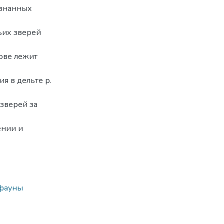
изнанных
ьих зверей
ове лежит
я в дельте р.
зверей за
ении и
фауны