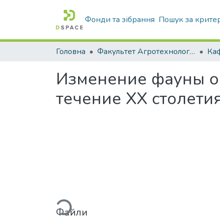
Фонди та зібрання
Пошук за крите
Головна
Факультет Агротехнологій та екології
Изменение фауны ох
течение XX столети
Вантажиться...
Файли